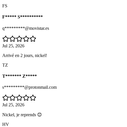
FS
F***** S**********
q*********@movistar.es
Jul 25, 2026
Arrivé en 2 jours, nickel!
TZ
T******* Z*****
s*********@protonmail.com
Jul 25, 2026
Nickel, je reprends 😊
HV