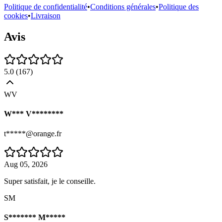
Politique de confidentialité
•
Conditions générales
•
Politique des
cookies
•
Livraison
Avis
5.0
(
167
)
WV
W*** V********
t*****@orange.fr
Aug 05, 2026
Super satisfait, je le conseille.
SM
S******* M*****