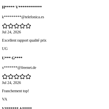
H***** V************
k*********@telefonica.es
Jul 24, 2026
Excellent rapport qualité prix
UG
U*** G****
x*******@freenet.de
Jul 24, 2026
Franchement top!
VA
V******* A*****