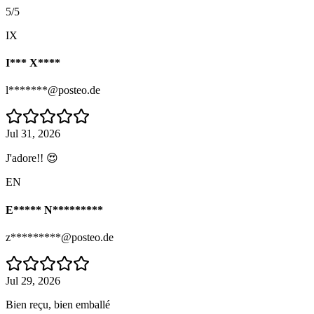
5/5
IX
I*** X****
l*******@posteo.de
Jul 31, 2026
J'adore!! 😍
EN
E***** N*********
z*********@posteo.de
Jul 29, 2026
Bien reçu, bien emballé