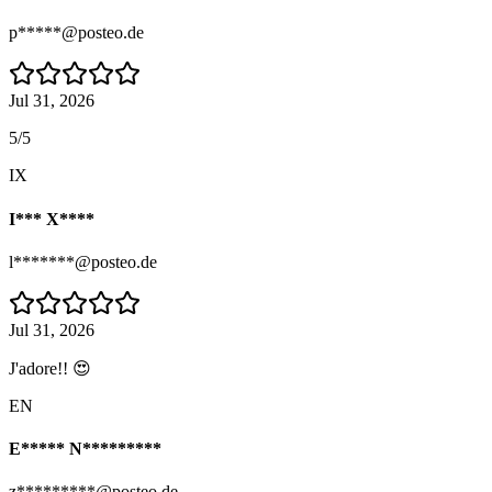
p*****@posteo.de
Jul 31, 2026
5/5
IX
I*** X****
l*******@posteo.de
Jul 31, 2026
J'adore!! 😍
EN
E***** N*********
z*********@posteo.de