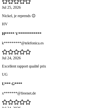
Jul 25, 2026
Nickel, je reprends 😊
HV
H***** V************
k*********@telefonica.es
Jul 24, 2026
Excellent rapport qualité prix
UG
U*** G****
x*******@freenet.de