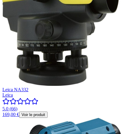
Leica NA332
Leica
5.0
(
66
)
169,00 €
Voir le produit