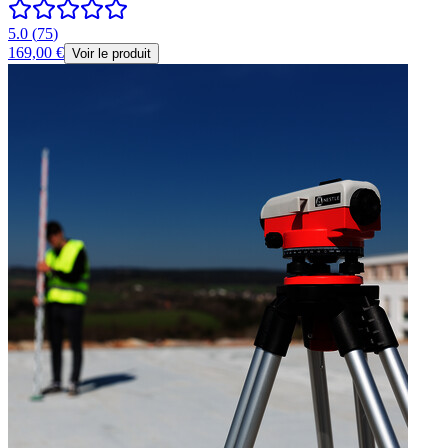
5.0
(
75
)
169,00 €
Voir le produit