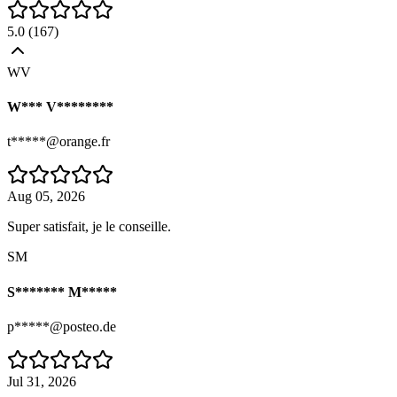
5.0
(
167
)
WV
W*** V********
t*****@orange.fr
Aug 05, 2026
Super satisfait, je le conseille.
SM
S******* M*****
p*****@posteo.de
Jul 31, 2026