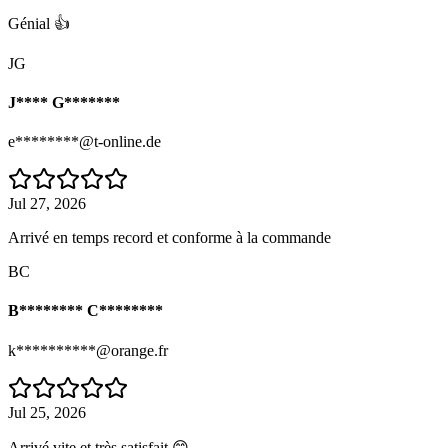
Génial 👍
JG
J**** G*******
e********@t-online.de
Jul 27, 2026
Arrivé en temps record et conforme à la commande
BC
B******** C********
k**********@orange.fr
Jul 25, 2026
Arrivé vite et très satisfait 😊