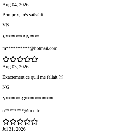
Aug 04, 2026
Bon prix, très satisfait
VN
V******** N****
m**********@hotmail.com
Aug 03, 2026
Exactement ce qu'il me fallait 😊
NG
N****** G************
o********@free.fr
Jul 31, 2026