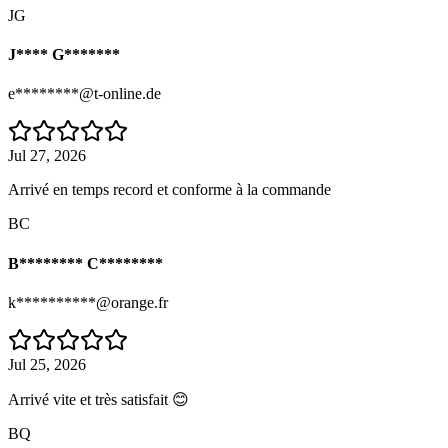
JG
J**** G*******
e********@t-online.de
Jul 27, 2026
Arrivé en temps record et conforme à la commande
BC
B******** C********
k**********@orange.fr
Jul 25, 2026
Arrivé vite et très satisfait 😊
BQ