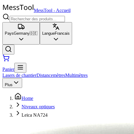
MessTool
-
Accueil
Pays
Germany
🇩🇪
Langue
Francais
Panier
Lasers de chantier
Distancemètres
Multimètres
Plus
Home
Niveaux optiques
Leica NA724