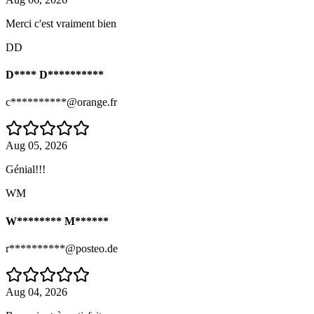
Merci c'est vraiment bien
DD
D**** D**********
c**********@orange.fr
Aug 05, 2026
Génial!!!
WM
W******** M******
r**********@posteo.de
Aug 04, 2026