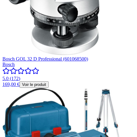
Bosch GOL 32 D Professional (601068500)
Bosch
5.0
(
172
)
169,00 €
Voir le produit