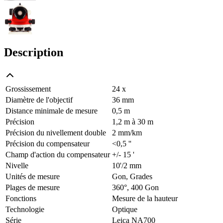
Description
Grossissement
24 x
Diamètre de l'objectif
36 mm
Distance minimale de mesure
0,5 m
Précision
1,2 m à 30 m
Précision du nivellement double
2 mm/km
Précision du compensateur
<0,5 ''
Champ d'action du compensateur
+/- 15 '
Nivelle
10'/2 mm
Unités de mesure
Gon, Grades
Plages de mesure
360°, 400 Gon
Fonctions
Mesure de la hauteur
Technologie
Optique
Série
Leica NA700