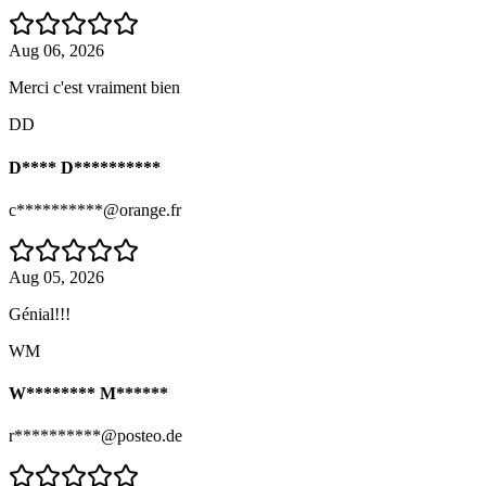
Aug 06, 2026
Merci c'est vraiment bien
DD
D**** D**********
c**********@orange.fr
Aug 05, 2026
Génial!!!
WM
W******** M******
r**********@posteo.de