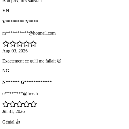
Bon prix, très satisfait
VN
V******** N****
m**********@hotmail.com
Aug 03, 2026
Exactement ce qu'il me fallait 😊
NG
N****** G************
o********@free.fr
Jul 31, 2026
Génial 👍