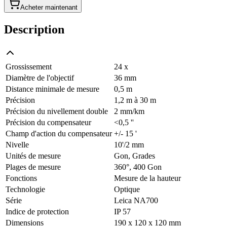
Acheter maintenant
Description
Grossissement
24 x
Diamètre de l'objectif
36 mm
Distance minimale de mesure
0,5 m
Précision
1,2 m à 30 m
Précision du nivellement double
2 mm/km
Précision du compensateur
<0,5 ''
Champ d'action du compensateur
+/- 15 '
Nivelle
10'/2 mm
Unités de mesure
Gon, Grades
Plages de mesure
360°, 400 Gon
Fonctions
Mesure de la hauteur
Technologie
Optique
Série
Leica NA700
Indice de protection
IP 57
Dimensions
190 x 120 x 120 mm