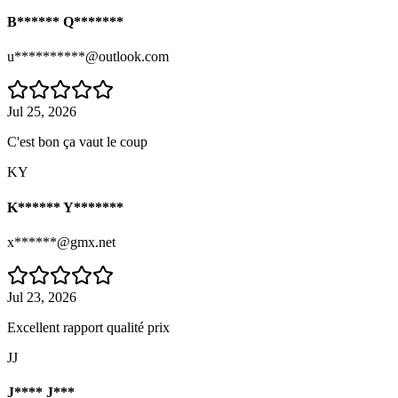
B****** Q*******
u**********@outlook.com
Jul 25, 2026
C'est bon ça vaut le coup
KY
K****** Y*******
x******@gmx.net
Jul 23, 2026
Excellent rapport qualité prix
JJ
J**** J***