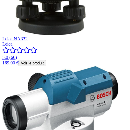
Leica NA332
Leica
5.0
(
66
)
169,00 €
Voir le produit