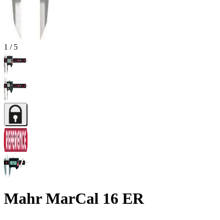
1
/
5
Mahr MarCal 16 ER