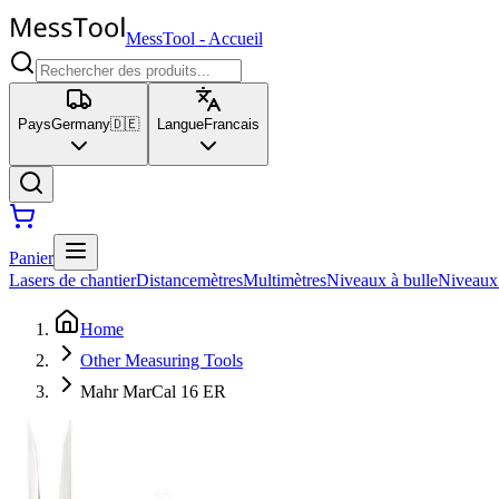
MessTool
-
Accueil
Pays
Germany
🇩🇪
Langue
Francais
Panier
Lasers de chantier
Distancemètres
Multimètres
Niveaux à bulle
Niveaux
Home
Other Measuring Tools
Mahr MarCal 16 ER