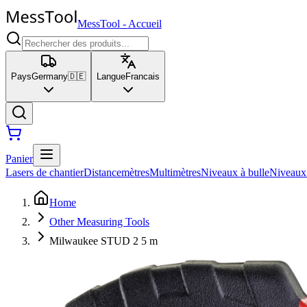
MessTool
-
Accueil
Pays
Germany
🇩🇪
Langue
Francais
Panier
Lasers de chantier
Distancemètres
Multimètres
Niveaux à bulle
Niveaux
Home
Other Measuring Tools
Milwaukee STUD 2 5 m