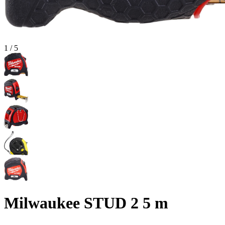
1
/
5
Milwaukee STUD 2 5 m