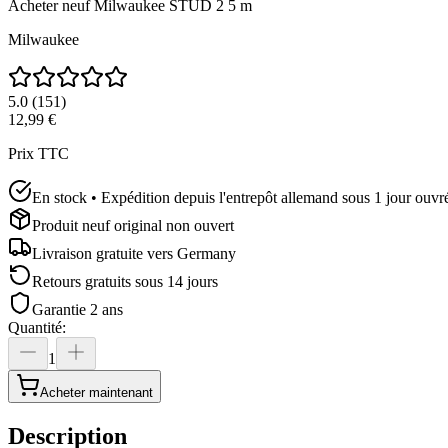
Acheter neuf
Milwaukee STUD 2 5 m
Milwaukee
5.0
(
151
)
12,99 €
Prix TTC
En stock • Expédition depuis l'entrepôt allemand sous 1 jour ouvr
Produit neuf original non ouvert
Livraison gratuite vers
Germany
Retours gratuits sous 14 jours
Garantie 2 ans
Quantité
:
1
Acheter maintenant
Description