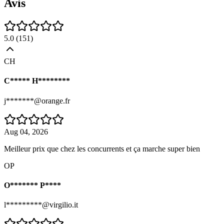
Avis
5.0
(
151
)
CH
C***** H********
j*******@orange.fr
Aug 04, 2026
Meilleur prix que chez les concurrents et ça marche super bien
OP
O******* P****
l*********@virgilio.it