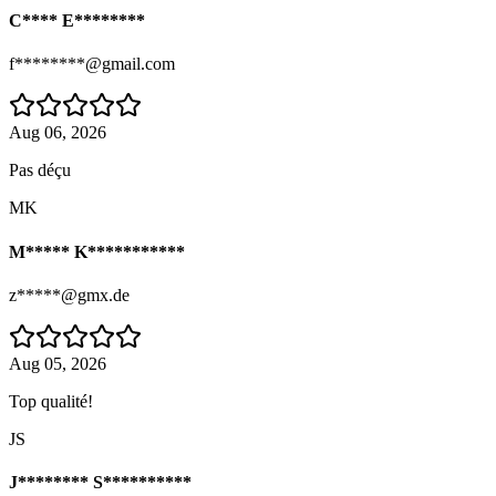
C**** E********
f********@gmail.com
Aug 06, 2026
Pas déçu
MK
M***** K***********
z*****@gmx.de
Aug 05, 2026
Top qualité!
JS
J******** S**********