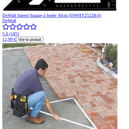
DeWalt Speed Square à butée 30cm (DWHT25228-0)
DeWalt
5.0
(
185
)
12,99 €
Voir le produit