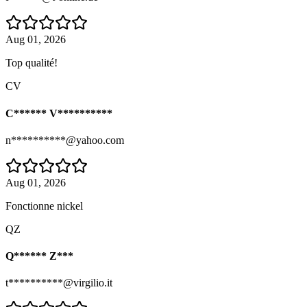
Aug 01, 2026
Top qualité!
CV
C****** V**********
n**********@yahoo.com
Aug 01, 2026
Fonctionne nickel
QZ
Q****** Z***
t**********@virgilio.it