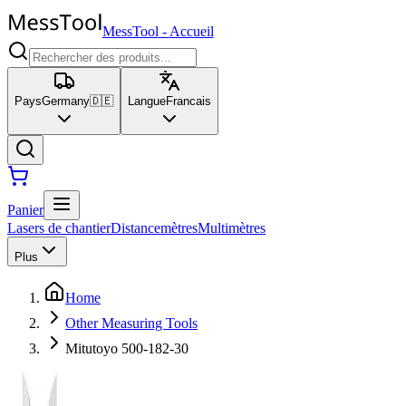
MessTool
-
Accueil
Pays
Germany
🇩🇪
Langue
Francais
Panier
Lasers de chantier
Distancemètres
Multimètres
Plus
Home
Other Measuring Tools
Mitutoyo 500-182-30