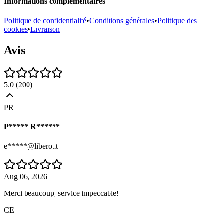
Informations complémentaires
Politique de confidentialité
•
Conditions générales
•
Politique des
cookies
•
Livraison
Avis
5.0
(
200
)
PR
P***** R******
e*****@libero.it
Aug 06, 2026
Merci beaucoup, service impeccable!
CE