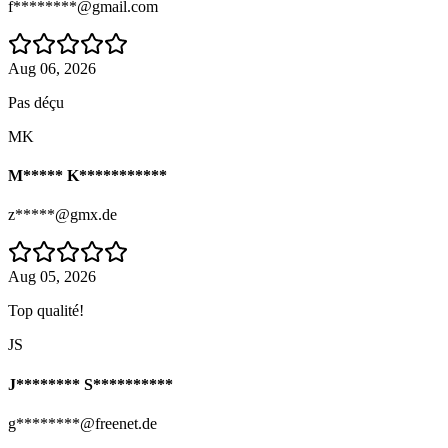
f********@gmail.com
Aug 06, 2026
Pas déçu
MK
M***** K***********
z*****@gmx.de
Aug 05, 2026
Top qualité!
JS
J******** S**********
g********@freenet.de