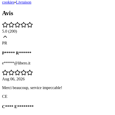
cookies
•
Livraison
Avis
5.0
(
200
)
PR
P***** R******
e*****@libero.it
Aug 06, 2026
Merci beaucoup, service impeccable!
CE
C**** E********