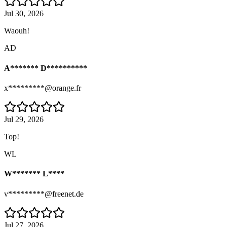
Jul 30, 2026
Waouh!
AD
A******* D**********
x*********@orange.fr
Jul 29, 2026
Top!
WL
W******* L****
v*********@freenet.de
Jul 27, 2026