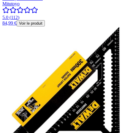
Mitutoyo
5.0
(
112
)
84,99 €
Voir le produit