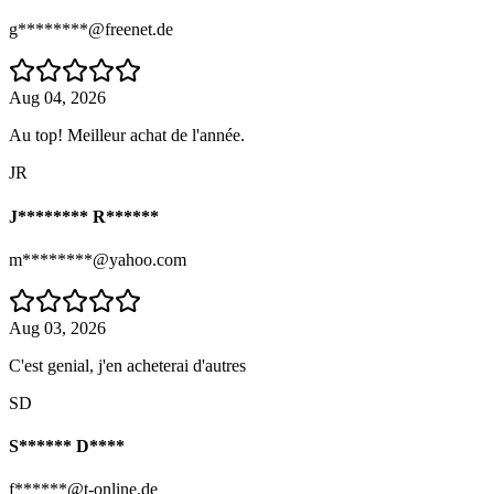
g********@freenet.de
Aug 04, 2026
Au top! Meilleur achat de l'année.
JR
J******** R******
m********@yahoo.com
Aug 03, 2026
C'est genial, j'en acheterai d'autres
SD
S****** D****
f******@t-online.de