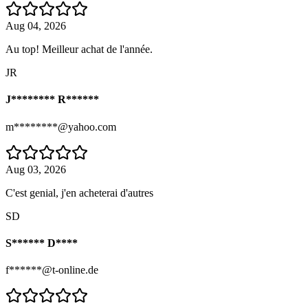
Aug 04, 2026
Au top! Meilleur achat de l'année.
JR
J******** R******
m********@yahoo.com
Aug 03, 2026
C'est genial, j'en acheterai d'autres
SD
S****** D****
f******@t-online.de