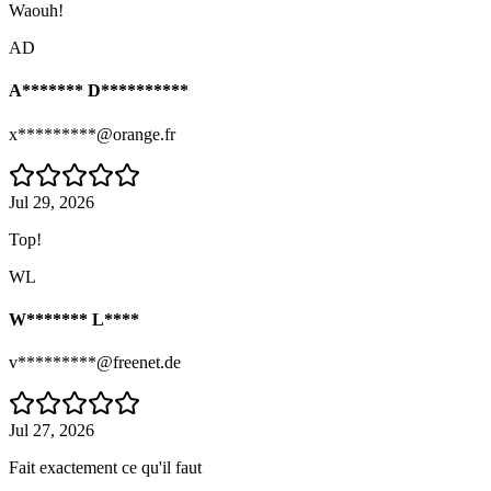
Waouh!
AD
A******* D**********
x*********@orange.fr
Jul 29, 2026
Top!
WL
W******* L****
v*********@freenet.de
Jul 27, 2026
Fait exactement ce qu'il faut