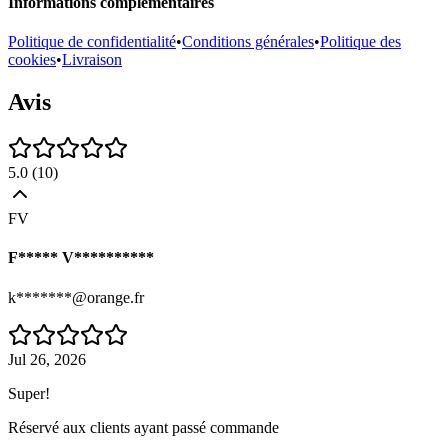
Informations complémentaires
Politique de confidentialité
•
Conditions générales
•
Politique des
cookies
•
Livraison
Avis
5.0
(
10
)
FV
F***** V**********
k*******@orange.fr
Jul 26, 2026
Super!
Réservé aux clients ayant passé commande