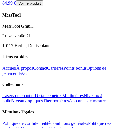
84,99 €
Voir le produit
MessTool
MessTool GmbH
Luisenstraße 21
10117 Berlin, Deutschland
Liens rapides
Accueil
À propos
Contact
Carrières
Points bonus
Options de
paiement
FAQ
Collections
Lasers de chantier
Distancemètres
Multimètres
Niveaux à
bulle
Niveaux optiques
Thermomètres
Appareils de mesure
Mentions légales
Politique de confidentialité
Conditions générales
Politique des