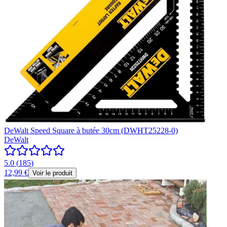
DeWalt Speed Square à butée 30cm (DWHT25228-0)
DeWalt
5.0
(
185
)
12,99 €
Voir le produit