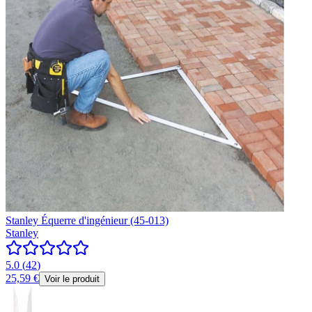
Stanley Équerre d'ingénieur (45-013)
Stanley
5.0
(
42
)
25,59 €
Voir le produit