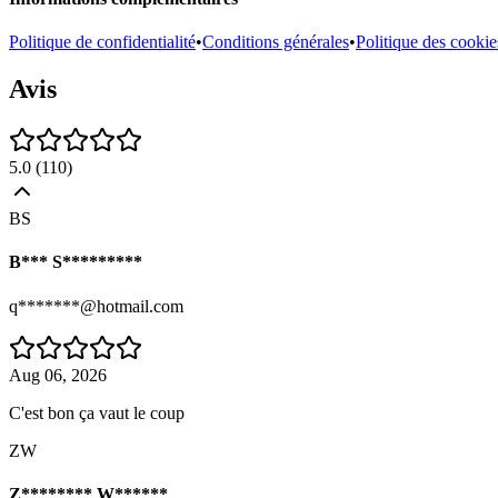
Politique de confidentialité
•
Conditions générales
•
Politique des cookie
Avis
5.0
(
110
)
BS
B*** S*********
q*******@hotmail.com
Aug 06, 2026
C'est bon ça vaut le coup
ZW
Z******** W******