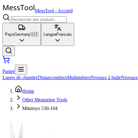
MessTool
-
Accueil
Pays
Germany
🇩🇪
Langue
Francais
Panier
Lasers de chantier
Distancemètres
Multimètres
Niveaux à bulle
Niveaux
Home
Other Measuring Tools
Mitutoyo 530-104