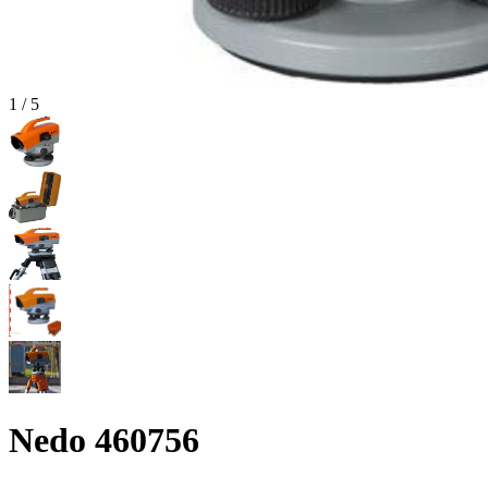
1
/
5
Nedo 460756