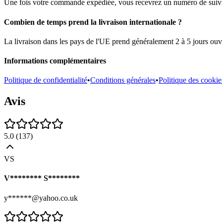
Une fois votre commande expédiée, vous recevrez un numéro de suivi pa
Combien de temps prend la livraison internationale ?
La livraison dans les pays de l'UE prend généralement 2 à 5 jours ouvr
Informations complémentaires
Politique de confidentialité
•
Conditions générales
•
Politique des cookie
Avis
5.0
(
137
)
VS
V******** S********
y******@yahoo.co.uk