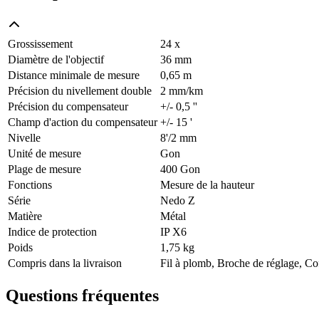
Grossissement
24 x
Diamètre de l'objectif
36 mm
Distance minimale de mesure
0,65 m
Précision du nivellement double
2 mm/km
Précision du compensateur
+/- 0,5 ''
Champ d'action du compensateur
+/- 15 '
Nivelle
8'/2 mm
Unité de mesure
Gon
Plage de mesure
400 Gon
Fonctions
Mesure de la hauteur
Série
Nedo Z
Matière
Métal
Indice de protection
IP X6
Poids
1,75 kg
Compris dans la livraison
Fil à plomb, Broche de réglage, Cof
Questions fréquentes