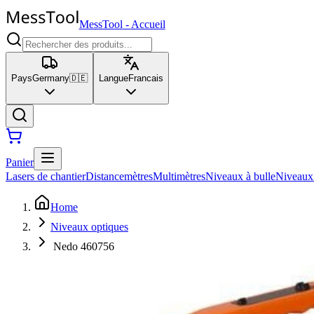
MessTool
-
Accueil
Pays
Germany
🇩🇪
Langue
Francais
Panier
Lasers de chantier
Distancemètres
Multimètres
Niveaux à bulle
Niveaux
Home
Niveaux optiques
Nedo 460756