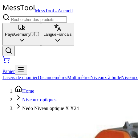
MessTool
-
Accueil
Pays
Germany
🇩🇪
Langue
Francais
Panier
Lasers de chantier
Distancemètres
Multimètres
Niveaux à bulle
Niveaux
Home
Niveaux optiques
Nedo Niveau optique X X24