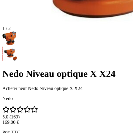
1
/
2
Nedo Niveau optique X X24
Acheter neuf
Nedo Niveau optique X X24
Nedo
5.0
(
169
)
169,00 €
Prix TTC