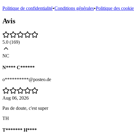
Politique de confidentialité
•
Conditions générales
•
Politique des cookie
Avis
5.0
(
169
)
NC
N**** C******
o**********@posteo.de
Aug 06, 2026
Pas de doute, c'est super
TH
T******* H****