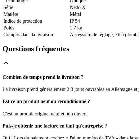
Technologie
Optique
Série
Nedo X
Matière
Métal
Indice de protection
IP 54
Poids
1,7 kg
Compris dans la livraison
Accessoire de réglage, Fil à plomb,
Questions fréquentes
Combien de temps prend la livraison ?
La livraison prend généralement 2-3 jours ouvrables en Allemagne et j
Est-ce un produit neuf ou reconditionné ?
C'est un produit original neuf et non ouvert.
Puis-je obtenir une facture en tant qu'entreprise ?
Oui ! Lors du paiement, cochez « J'ai un numéro de TVA » dans la sec