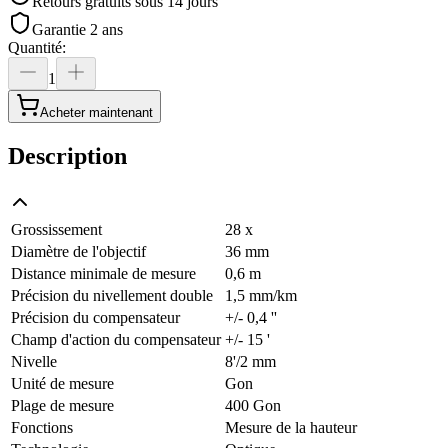
Retours gratuits sous 14 jours
Garantie 2 ans
Quantité
:
1
Acheter maintenant
Description
Grossissement
28 x
Diamètre de l'objectif
36 mm
Distance minimale de mesure
0,6 m
Précision du nivellement double
1,5 mm/km
Précision du compensateur
+/- 0,4 ''
Champ d'action du compensateur
+/- 15 '
Nivelle
8'/2 mm
Unité de mesure
Gon
Plage de mesure
400 Gon
Fonctions
Mesure de la hauteur