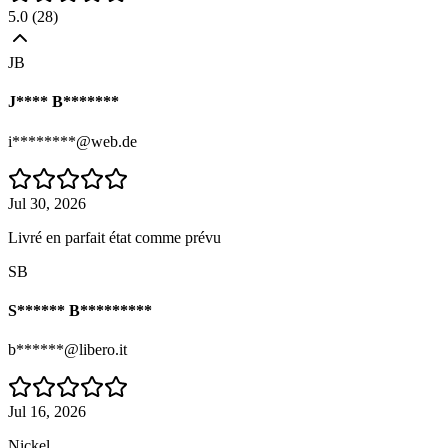
5.0
(
28
)
JB
J**** B*******
i********@web.de
Jul 30, 2026
Livré en parfait état comme prévu
SB
S****** B*********
b******@libero.it
Jul 16, 2026
Nickel