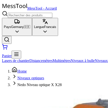
MessTool
-
Accueil
Pays
Germany
🇩🇪
Langue
Francais
Panier
Lasers de chantier
Distancemètres
Multimètres
Niveaux à bulle
Niveaux
Home
Niveaux optiques
Nedo Niveau optique X X28