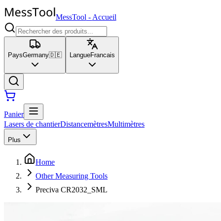
MessTool
-
Accueil
Pays
Germany
🇩🇪
Langue
Francais
Panier
Lasers de chantier
Distancemètres
Multimètres
Plus
Home
Other Measuring Tools
Preciva CR2032_SML