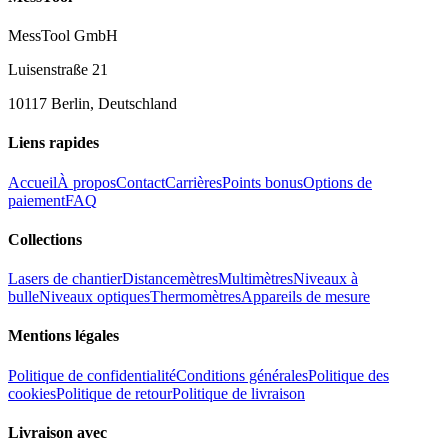
MessTool GmbH
Luisenstraße 21
10117 Berlin, Deutschland
Liens rapides
Accueil
À propos
Contact
Carrières
Points bonus
Options de
paiement
FAQ
Collections
Lasers de chantier
Distancemètres
Multimètres
Niveaux à
bulle
Niveaux optiques
Thermomètres
Appareils de mesure
Mentions légales
Politique de confidentialité
Conditions générales
Politique des
cookies
Politique de retour
Politique de livraison
Livraison avec