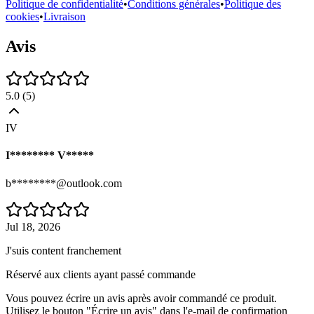
Politique de confidentialité
•
Conditions générales
•
Politique des
cookies
•
Livraison
Avis
5.0
(
5
)
IV
I******** V*****
b********@outlook.com
Jul 18, 2026
J'suis content franchement
Réservé aux clients ayant passé commande
Vous pouvez écrire un avis après avoir commandé ce produit.
Utilisez le bouton "Écrire un avis" dans l'e-mail de confirmation