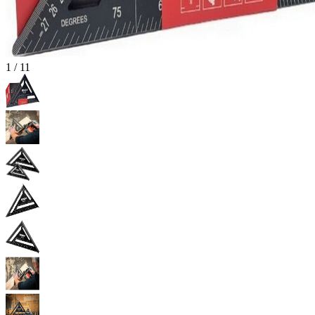
1
/
11