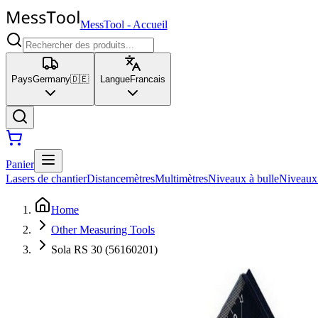
MessTool
-
Accueil
Pays
Germany
🇩🇪
Langue
Francais
Panier
Lasers de chantier
Distancemètres
Multimètres
Niveaux à bulle
Niveaux
Home
Other Measuring Tools
Sola RS 30 (56160201)