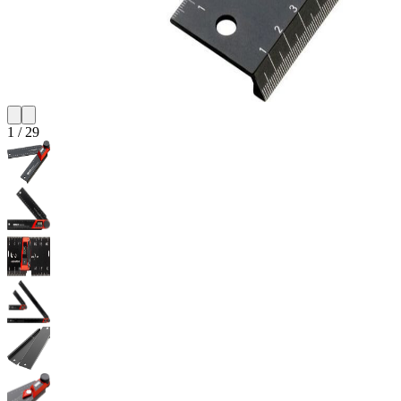
1
/
29