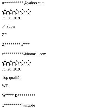
u**********@yahoo.com
Jul 30, 2026
✅ Super
ZF
Z******** F***
c**********@hotmail.com
Jul 28, 2026
Top qualité!
WD
W**** D*********
x********@gmx.de