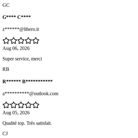
GC
G**** C****
z******@libero.it
Aug 06, 2026
Super service, merci
RB
R****** B***********
a**********@outlook.com
Aug 05, 2026
Qualité top. Très satisfait.
CJ