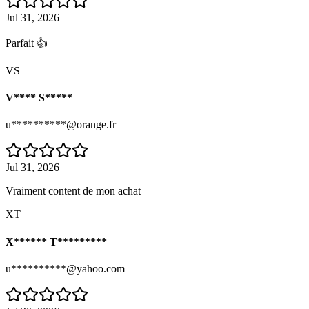
Jul 31, 2026
Parfait 👍
VS
V**** S*****
u**********@orange.fr
Jul 31, 2026
Vraiment content de mon achat
XT
X****** T*********
u**********@yahoo.com