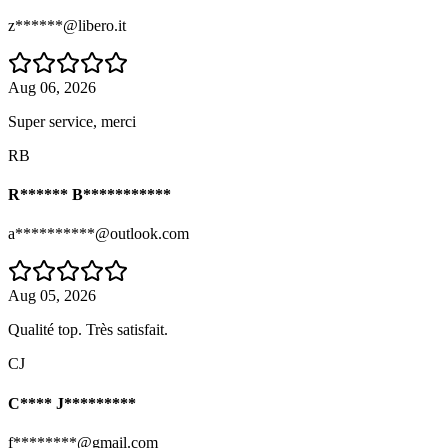
z******@libero.it
Aug 06, 2026
Super service, merci
RB
R****** B***********
a**********@outlook.com
Aug 05, 2026
Qualité top. Très satisfait.
CJ
C**** J*********
f********@gmail.com