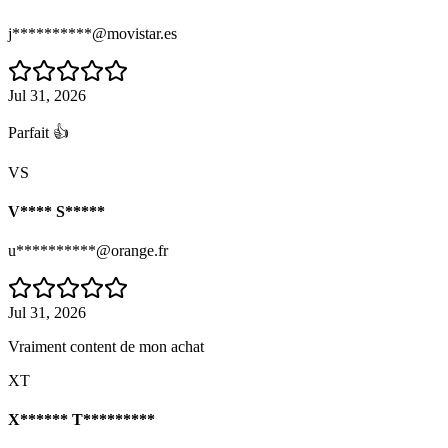
j**********@movistar.es
Jul 31, 2026
Parfait 👍
VS
V**** S*****
u**********@orange.fr
Jul 31, 2026
Vraiment content de mon achat
XT
X****** T*********