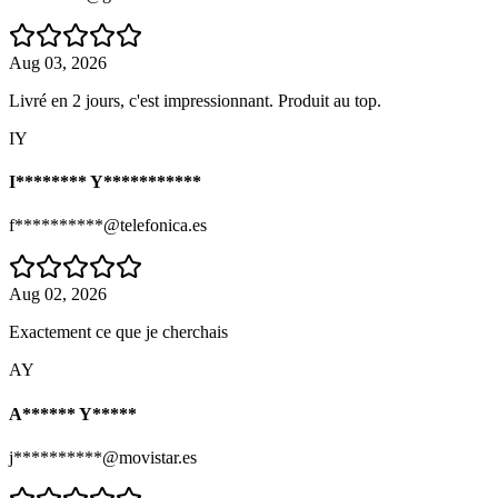
Aug 03, 2026
Livré en 2 jours, c'est impressionnant. Produit au top.
IY
I******** Y***********
f**********@telefonica.es
Aug 02, 2026
Exactement ce que je cherchais
AY
A****** Y*****
j**********@movistar.es