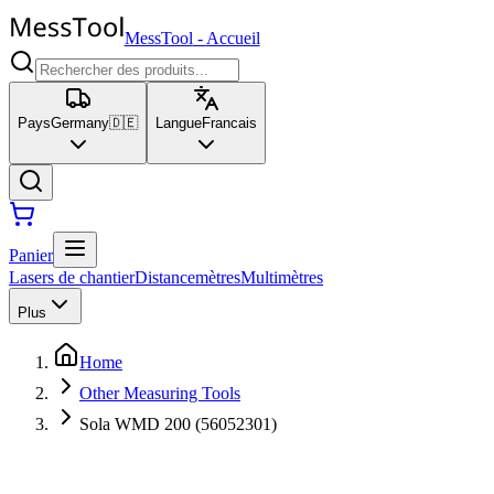
MessTool
-
Accueil
Pays
Germany
🇩🇪
Langue
Francais
Panier
Lasers de chantier
Distancemètres
Multimètres
Plus
Home
Other Measuring Tools
Sola WMD 200 (56052301)