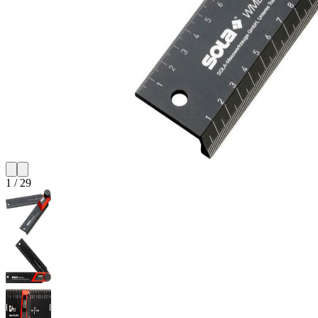
1
/
29