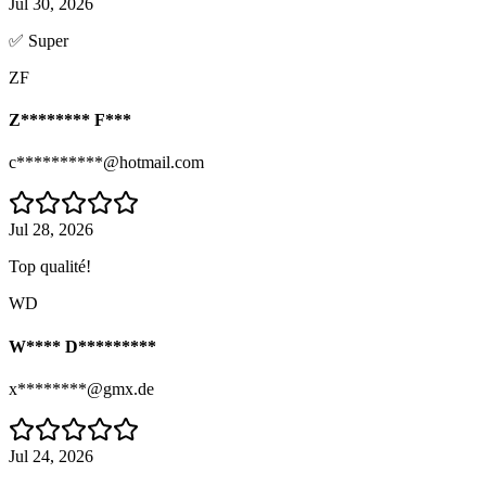
Jul 30, 2026
✅ Super
ZF
Z******** F***
c**********@hotmail.com
Jul 28, 2026
Top qualité!
WD
W**** D*********
x********@gmx.de
Jul 24, 2026