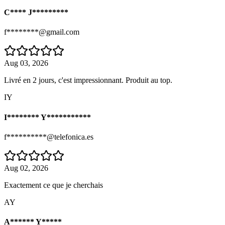
C**** J*********
f********@gmail.com
Aug 03, 2026
Livré en 2 jours, c'est impressionnant. Produit au top.
IY
I******** Y***********
f**********@telefonica.es
Aug 02, 2026
Exactement ce que je cherchais
AY
A****** Y*****