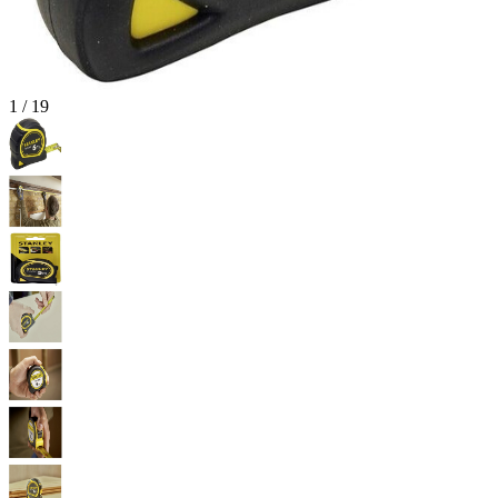
1
/
19