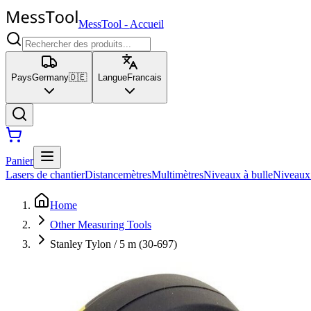
MessTool
-
Accueil
Pays
Germany
🇩🇪
Langue
Francais
Panier
Lasers de chantier
Distancemètres
Multimètres
Niveaux à bulle
Niveaux
Home
Other Measuring Tools
Stanley Tylon / 5 m (30-697)