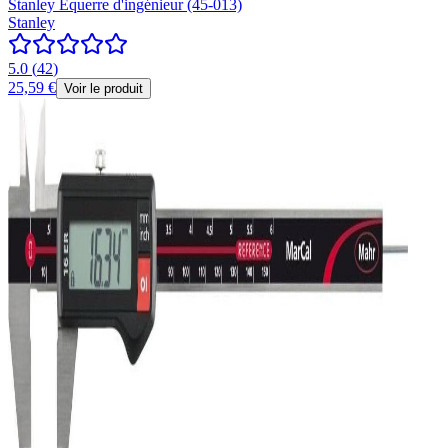
Stanley Équerre d'ingénieur (45-013)
Stanley
5.0
(
42
)
25,59 €
Voir le produit