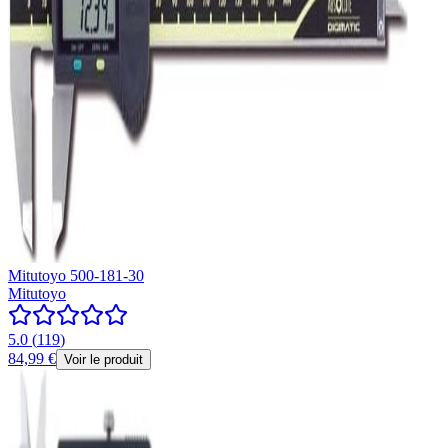
Mitutoyo 500-181-30
Mitutoyo
5.0
(
119
)
84,99 €
Voir le produit