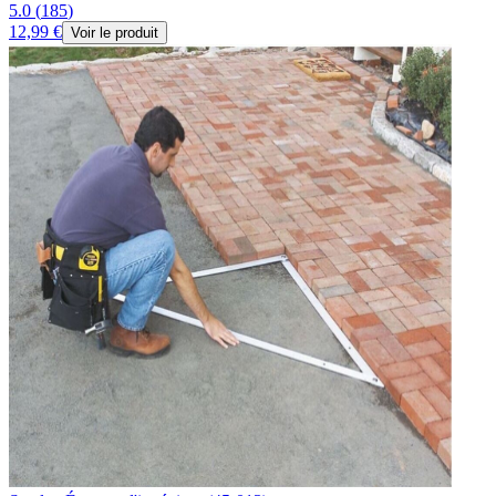
5.0
(
185
)
12,99 €
Voir le produit