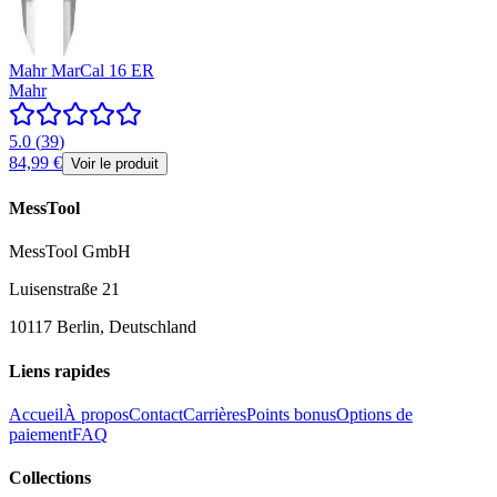
Mahr MarCal 16 ER
Mahr
5.0
(
39
)
84,99 €
Voir le produit
MessTool
MessTool GmbH
Luisenstraße 21
10117 Berlin, Deutschland
Liens rapides
Accueil
À propos
Contact
Carrières
Points bonus
Options de
paiement
FAQ
Collections