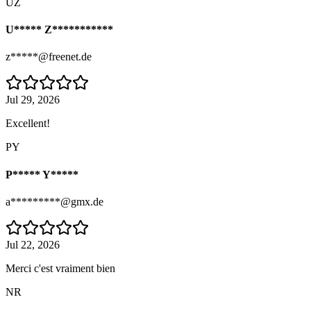
UZ
U***** Z***********
z*****@freenet.de
Jul 29, 2026
Excellent!
PY
P***** Y*****
a*********@gmx.de
Jul 22, 2026
Merci c'est vraiment bien
NR