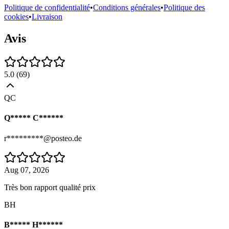
Politique de confidentialité
•
Conditions générales
•
Politique des
cookies
•
Livraison
Avis
5.0
(
69
)
QC
Q***** C******
r*********@posteo.de
Aug 07, 2026
Très bon rapport qualité prix
BH
B***** H******