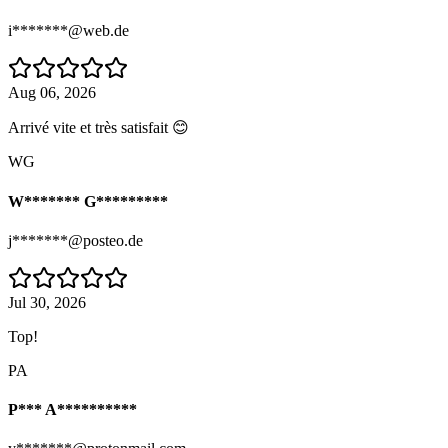
i*******@web.de
Aug 06, 2026
Arrivé vite et très satisfait 😊
WG
W******* G*********
j*******@posteo.de
Jul 30, 2026
Top!
PA
P*** A**********