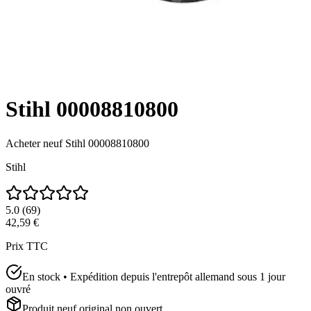
Stihl 00008810800
Acheter neuf
Stihl 00008810800
Stihl
5.0
(
69
)
42,59 €
Prix TTC
En stock • Expédition depuis l'entrepôt allemand sous 1 jour
ouvré
Produit neuf original non ouvert