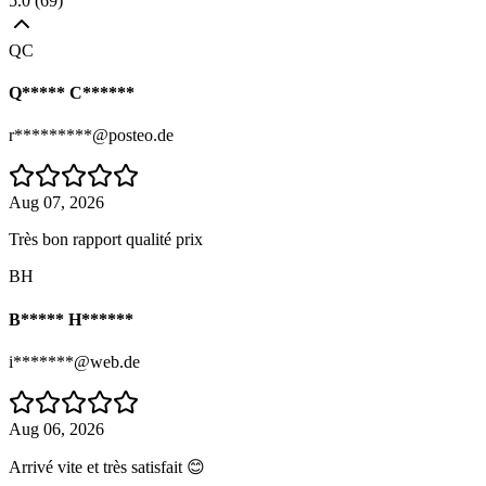
5.0
(
69
)
QC
Q***** C******
r*********@posteo.de
Aug 07, 2026
Très bon rapport qualité prix
BH
B***** H******
i*******@web.de
Aug 06, 2026
Arrivé vite et très satisfait 😊