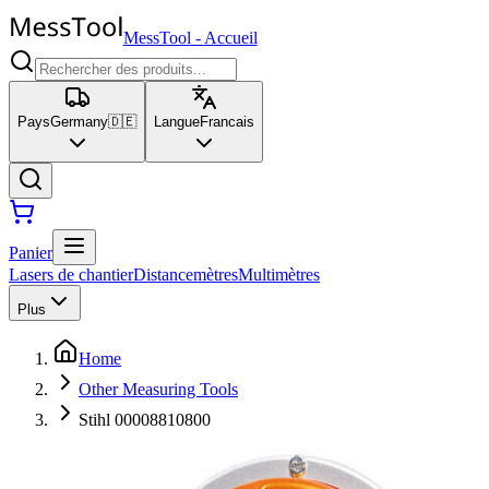
MessTool
-
Accueil
Pays
Germany
🇩🇪
Langue
Francais
Panier
Lasers de chantier
Distancemètres
Multimètres
Plus
Home
Other Measuring Tools
Stihl 00008810800