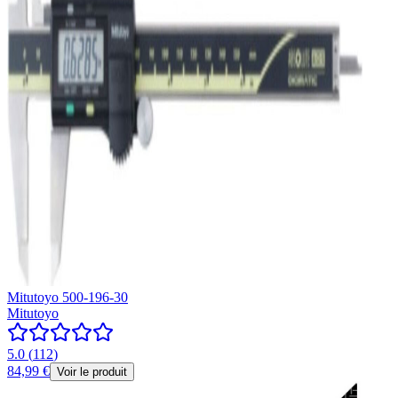
Mitutoyo 500-196-30
Mitutoyo
5.0
(
112
)
84,99 €
Voir le produit