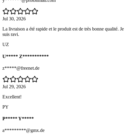
y*******@protonmail.com
Jul 30, 2026
La livraison a été rapide et le produit est de très bonne qualité. Je
suis ravi.
UZ
U***** Z***********
z*****@freenet.de
Jul 29, 2026
Excellent!
PY
P***** Y*****
a*********@gmx.de