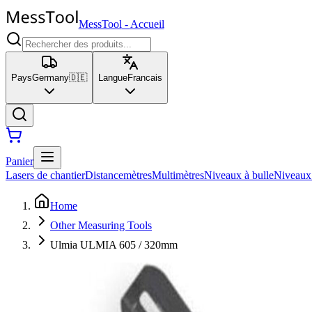
MessTool
-
Accueil
Pays
Germany
🇩🇪
Langue
Francais
Panier
Lasers de chantier
Distancemètres
Multimètres
Niveaux à bulle
Niveaux
Home
Other Measuring Tools
Ulmia ULMIA 605 / 320mm