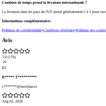
Combien de temps prend la livraison internationale ?
La livraison dans les pays de l'UE prend généralement 2 à 5 jours ouvr
Informations complémentaires
Politique de confidentialité
•
Conditions générales
•
Politique des cookie
Avis
5.0
(
176
)
RT
R***** T**********
c*******@movistar.es
Aug 02, 2026