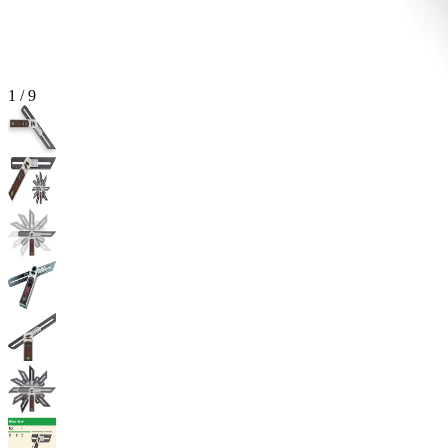
1
/
9