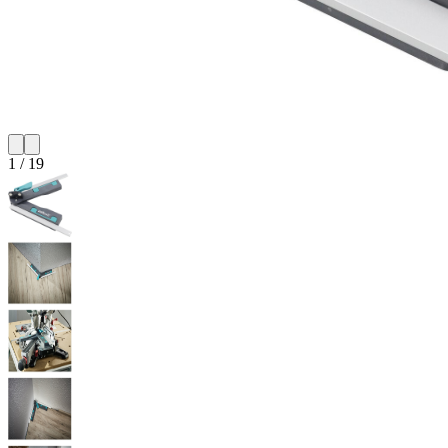
1
/
19