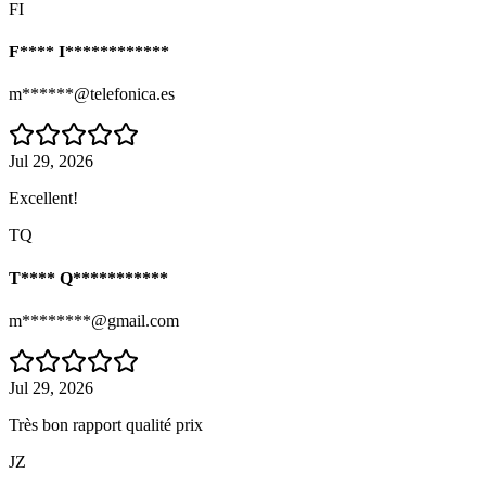
FI
F**** I************
m******@telefonica.es
Jul 29, 2026
Excellent!
TQ
T**** Q***********
m********@gmail.com
Jul 29, 2026
Très bon rapport qualité prix
JZ