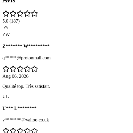
5.0
(
187
)
ZW
Z******* W*********
q*****@protonmail.com
Aug 06, 2026
Qualité top. Très satisfait.
UL
U*** L********
v*******@yahoo.co.uk