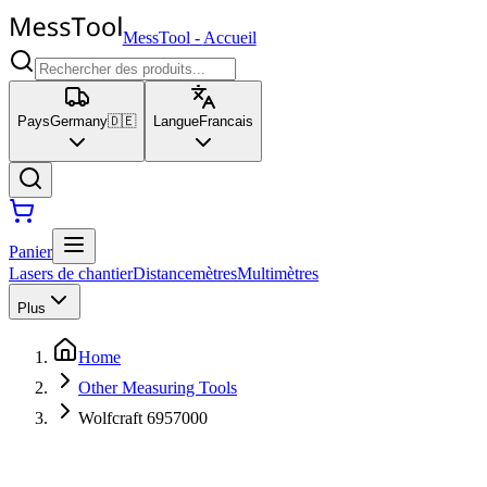
MessTool
-
Accueil
Pays
Germany
🇩🇪
Langue
Francais
Panier
Lasers de chantier
Distancemètres
Multimètres
Plus
Home
Other Measuring Tools
Wolfcraft 6957000