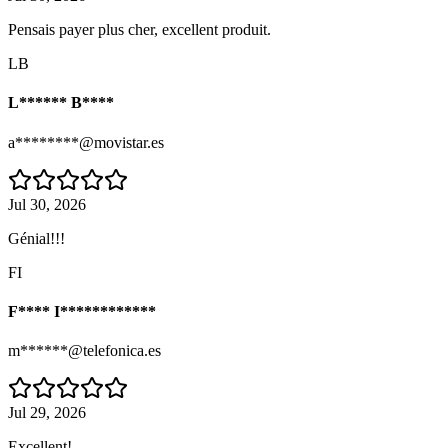
Pensais payer plus cher, excellent produit.
LB
L****** B****
a********@movistar.es
Jul 30, 2026
Génial!!!
FI
F**** I************
m******@telefonica.es
Jul 29, 2026
Excellent!