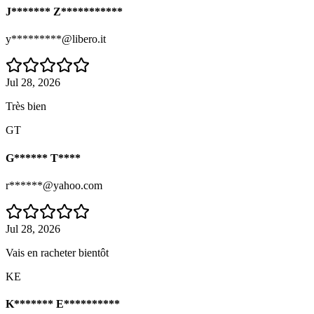
J******* Z***********
y*********@libero.it
Jul 28, 2026
Très bien
GT
G****** T****
r******@yahoo.com
Jul 28, 2026
Vais en racheter bientôt
KE
K******* E**********