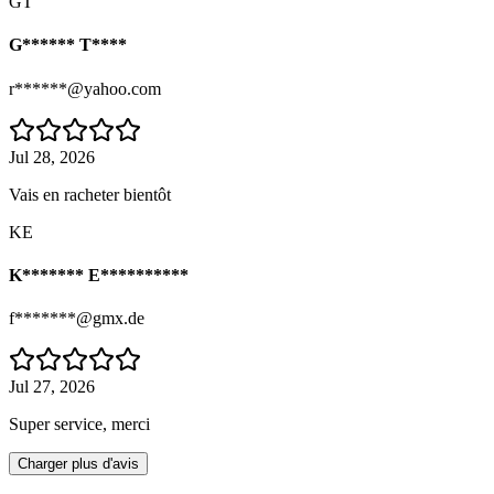
GT
G****** T****
r******@yahoo.com
Jul 28, 2026
Vais en racheter bientôt
KE
K******* E**********
f*******@gmx.de
Jul 27, 2026
Super service, merci
Charger plus d'avis