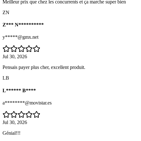
Meilleur prix que chez les concurrents et ça marche super bien
ZN
Z*** N**********
y*****@gmx.net
Jul 30, 2026
Pensais payer plus cher, excellent produit.
LB
L****** B****
a********@movistar.es
Jul 30, 2026
Génial!!!