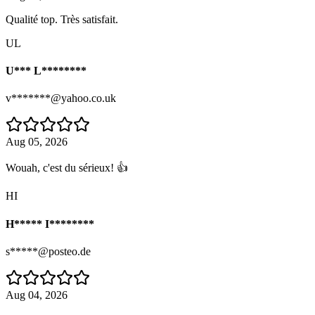
Qualité top. Très satisfait.
UL
U*** L********
v*******@yahoo.co.uk
Aug 05, 2026
Wouah, c'est du sérieux! 👍
HI
H***** I********
s*****@posteo.de
Aug 04, 2026