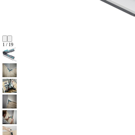
1
/
19