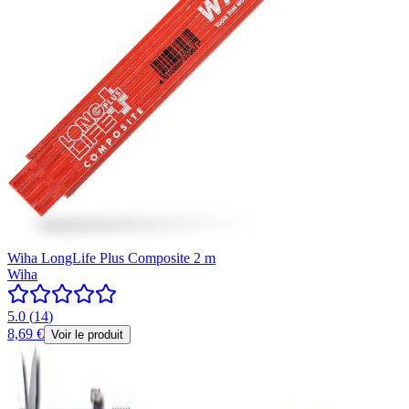
Wiha LongLife Plus Composite 2 m
Wiha
5.0
(
14
)
8,69 €
Voir le produit