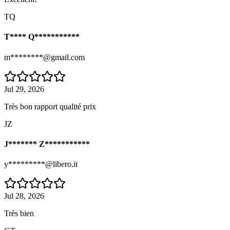
TQ
T**** Q***********
m********@gmail.com
Jul 29, 2026
Très bon rapport qualité prix
JZ
J******* Z***********
y*********@libero.it
Jul 28, 2026
Très bien