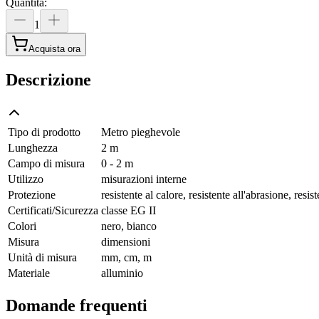
Quantità
:
1
Acquista ora
Descrizione
Tipo di prodotto
Metro pieghevole
Lunghezza
2 m
Campo di misura
0 - 2 m
Utilizzo
misurazioni interne
Protezione
resistente al calore, resistente all'abrasione, resis
Certificati/Sicurezza
classe EG II
Colori
nero, bianco
Misura
dimensioni
Unità di misura
mm, cm, m
Materiale
alluminio
Domande frequenti