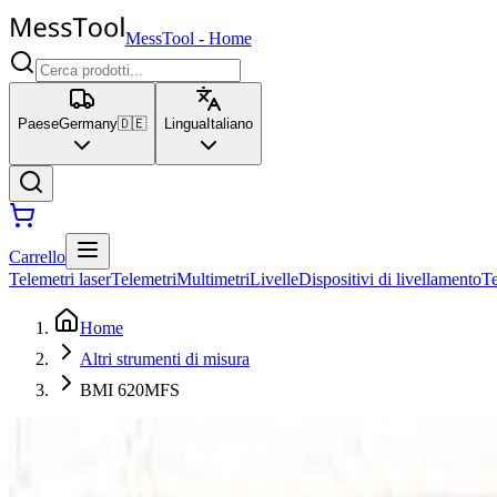
MessTool
-
Home
Paese
Germany
🇩🇪
Lingua
Italiano
Carrello
Telemetri laser
Telemetri
Multimetri
Livelle
Dispositivi di livellamento
T
Home
Altri strumenti di misura
BMI 620MFS