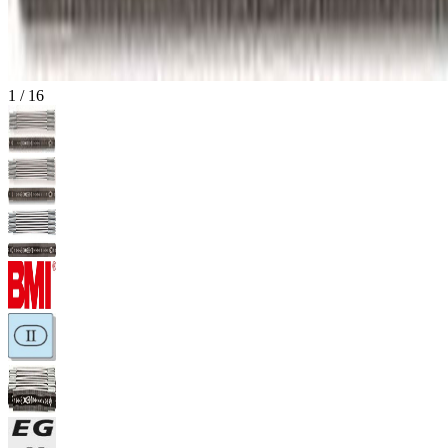
1
/
16