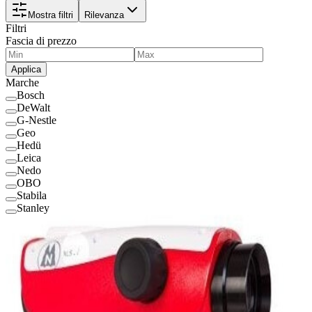
Mostra filtri
Rilevanza
Filtri
Fascia di prezzo
Applica
Marche
Bosch
DeWalt
G-Nestle
Geo
Hedü
Leica
Nedo
OBO
Stabila
Stanley