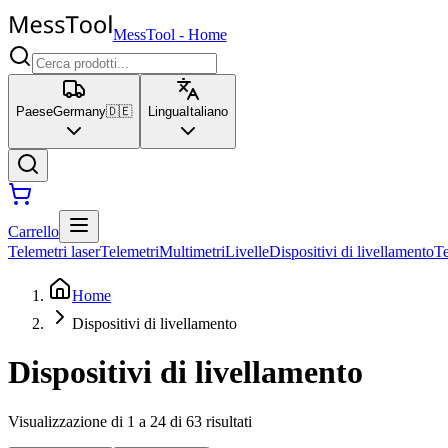
MessTool
-
Home
Paese
Germany
🇩🇪
Lingua
Italiano
Carrello
Telemetri laser
Telemetri
Multimetri
Livelle
Dispositivi di livellamento
T
Home
Dispositivi di livellamento
Dispositivi di livellamento
Visualizzazione di 1 a 24 di 63 risultati