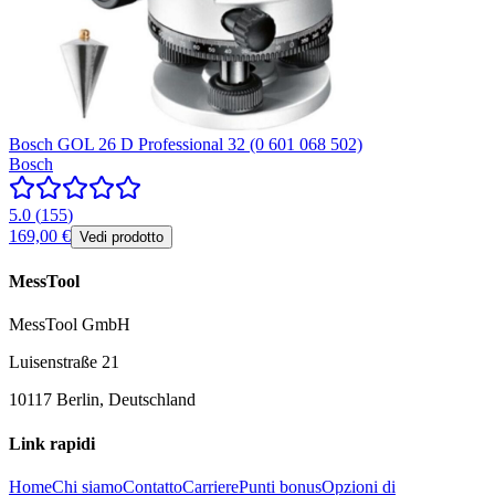
Bosch GOL 26 D Professional 32 (0 601 068 502)
Bosch
5.0
(
155
)
169,00 €
Vedi prodotto
MessTool
MessTool GmbH
Luisenstraße 21
10117 Berlin, Deutschland
Link rapidi
Home
Chi siamo
Contatto
Carriere
Punti bonus
Opzioni di