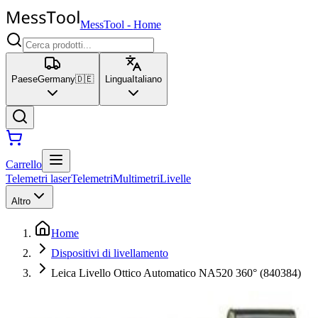
MessTool
-
Home
Paese
Germany
🇩🇪
Lingua
Italiano
Carrello
Telemetri laser
Telemetri
Multimetri
Livelle
Altro
Home
Dispositivi di livellamento
Leica Livello Ottico Automatico NA520 360° (840384)