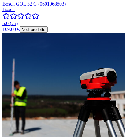
Bosch GOL 32 G (0601068503)
Bosch
5.0
(
75
)
169,00 €
Vedi prodotto