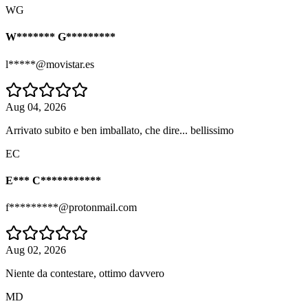
WG
W******* G*********
l*****@movistar.es
Aug 04, 2026
Arrivato subito e ben imballato, che dire... bellissimo
EC
E*** C***********
f*********@protonmail.com
Aug 02, 2026
Niente da contestare, ottimo davvero
MD