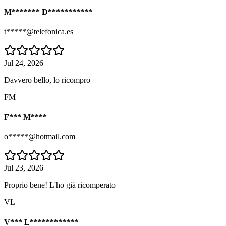
M******* D***********
t*****@telefonica.es
Jul 24, 2026
Davvero bello, lo ricompro
FM
F*** M****
o*****@hotmail.com
Jul 23, 2026
Proprio bene! L'ho già ricomperato
VL
V*** L************