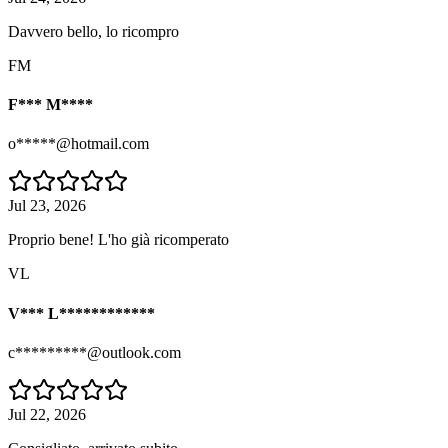
Davvero bello, lo ricompro
FM
F*** M****
o*****@hotmail.com
Jul 23, 2026
Proprio bene! L'ho già ricomperato
VL
V*** L************
c*********@outlook.com
Jul 22, 2026