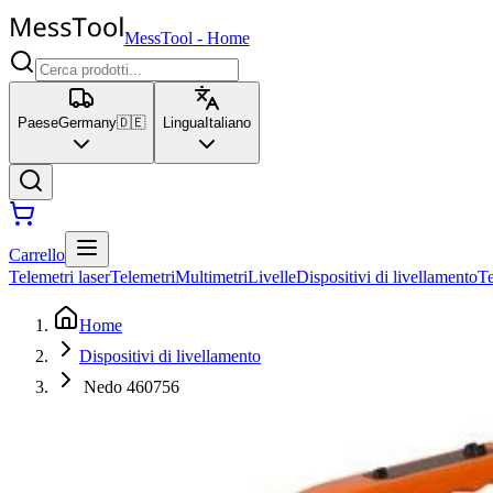
MessTool
-
Home
Paese
Germany
🇩🇪
Lingua
Italiano
Carrello
Telemetri laser
Telemetri
Multimetri
Livelle
Dispositivi di livellamento
T
Home
Dispositivi di livellamento
Nedo 460756