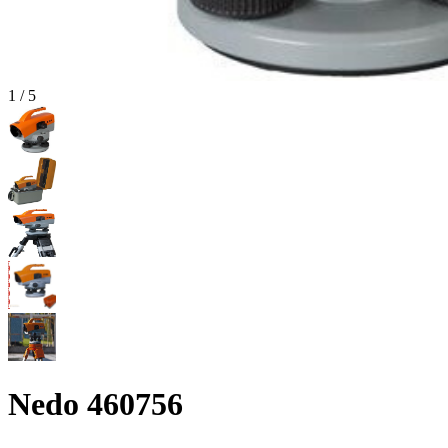
1
/
5
Nedo 460756