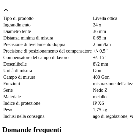
Tipo di prodotto
Livella ottica
Ingrandimento
24 x
Diametro lente
36 mm
Distanza minima di misura
0,65 m
Precisione di livellamento doppia
2 mm/km
Precisione di posizionamento del compensatore
+/- 0,5 ''
Compensatore del campo di lavoro
+/- 15 '
Dosenlibelle
8'/2 mm
Unità di misura
Gon
Campo di misura
400 Gon
Funzioni
misurazione dell'alte
Serie
Nedo Z
Materiale
metallo
Indice di protezione
IP X6
Peso
1,75 kg
Inclusi nella consegna
ago di regolazione, va
Domande frequenti