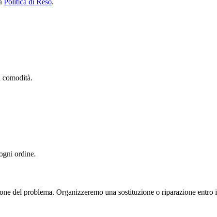
ra
Politica di Reso
.
ua comodità.
 ogni ordine.
one del problema. Organizzeremo una sostituzione o riparazione entro il