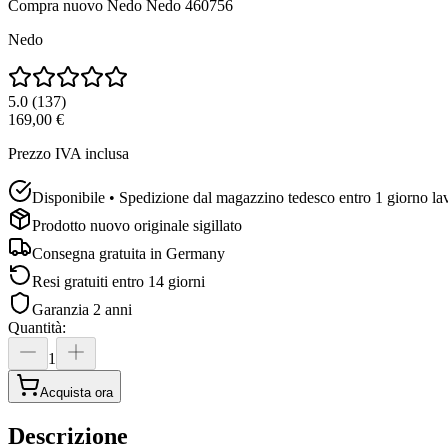
Compra nuovo
Nedo Nedo 460756
Nedo
5.0
(
137
)
169,00 €
Prezzo IVA inclusa
Disponibile • Spedizione dal magazzino tedesco entro 1 giorno la
Prodotto nuovo originale sigillato
Consegna gratuita in
Germany
Resi gratuiti entro 14 giorni
Garanzia 2 anni
Quantità
:
1
Acquista ora
Descrizione