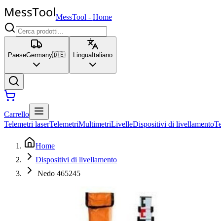
MessTool
-
Home
Paese
Germany
🇩🇪
Lingua
Italiano
Carrello
Telemetri laser
Telemetri
Multimetri
Livelle
Dispositivi di livellamento
T
Home
Dispositivi di livellamento
Nedo 465245