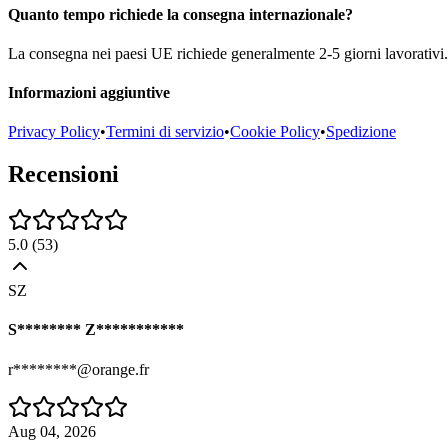
Quanto tempo richiede la consegna internazionale?
La consegna nei paesi UE richiede generalmente 2-5 giorni lavorativi. 
Informazioni aggiuntive
Privacy Policy
•
Termini di servizio
•
Cookie Policy
•
Spedizione
Recensioni
5.0
(
53
)
SZ
S******** Z***********
r********@orange.fr
Aug 04, 2026