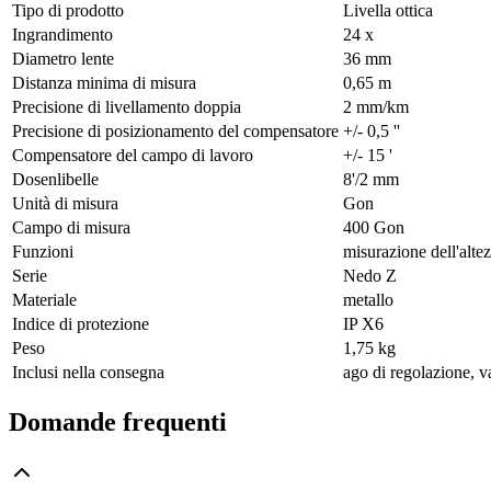
Tipo di prodotto
Livella ottica
Ingrandimento
24 x
Diametro lente
36 mm
Distanza minima di misura
0,65 m
Precisione di livellamento doppia
2 mm/km
Precisione di posizionamento del compensatore
+/- 0,5 ''
Compensatore del campo di lavoro
+/- 15 '
Dosenlibelle
8'/2 mm
Unità di misura
Gon
Campo di misura
400 Gon
Funzioni
misurazione dell'alte
Serie
Nedo Z
Materiale
metallo
Indice di protezione
IP X6
Peso
1,75 kg
Inclusi nella consegna
ago di regolazione, va
Domande frequenti