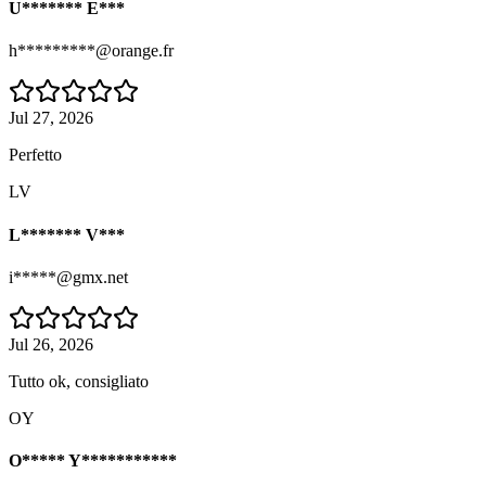
U******* E***
h*********@orange.fr
Jul 27, 2026
Perfetto
LV
L******* V***
i*****@gmx.net
Jul 26, 2026
Tutto ok, consigliato
OY
O***** Y***********