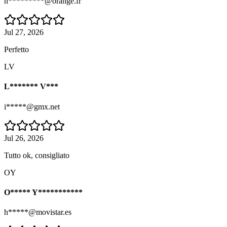
h*********@orange.fr
Jul 27, 2026
Perfetto
LV
L******* V***
i*****@gmx.net
Jul 26, 2026
Tutto ok, consigliato
OY
O***** Y***********
h*****@movistar.es