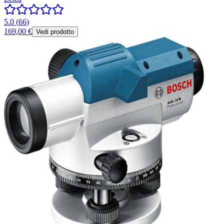
5.0
(
66
)
169,00 €
Vedi prodotto