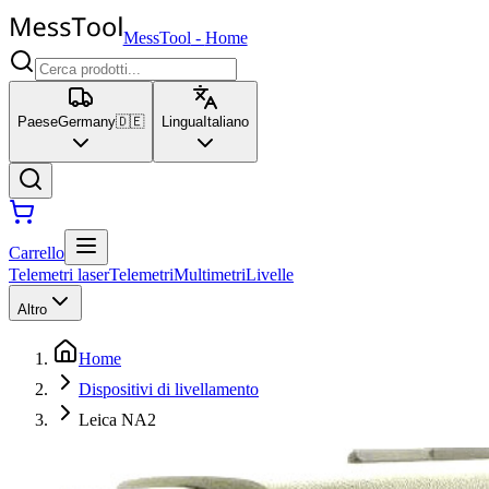
MessTool
-
Home
Paese
Germany
🇩🇪
Lingua
Italiano
Carrello
Telemetri laser
Telemetri
Multimetri
Livelle
Altro
Home
Dispositivi di livellamento
Leica NA2