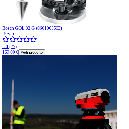
Bosch GOL 32 G (0601068503)
Bosch
5.0
(
75
)
169,00 €
Vedi prodotto