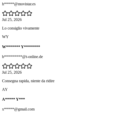
h*****@movistar.es
Jul 25, 2026
Lo consiglio vivamente
WY
W******* Y********
b*********@t-online.de
Jul 25, 2026
Consegna rapida, niente da ridire
AY
A***** Y***
x*****@gmail.com