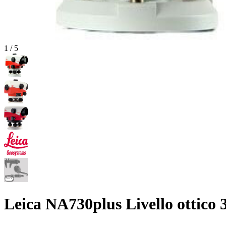
1
/
5
Leica NA730plus Livello ottico