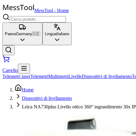
MessTool
-
Home
Paese
Germany
🇩🇪
Lingua
Italiano
Carrello
Telemetri laser
Telemetri
Multimetri
Livelle
Dispositivi di livellamento
T
Home
Dispositivi di livellamento
Leica NA730plus Livello ottico 360° ingrandimento 30x I