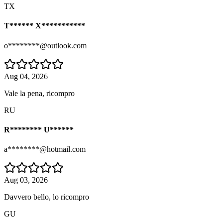
TX
T****** X***********
o********@outlook.com
Aug 04, 2026
Vale la pena, ricompro
RU
R******** U******
a********@hotmail.com
Aug 03, 2026
Davvero bello, lo ricompro
GU