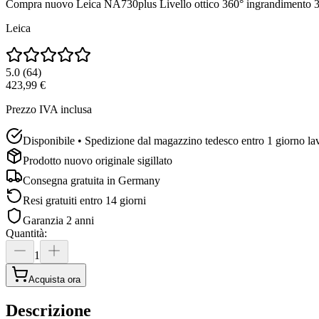
Compra nuovo
Leica NA730plus Livello ottico 360° ingrandimento 
Leica
5.0
(
64
)
423,99 €
Prezzo IVA inclusa
Disponibile • Spedizione dal magazzino tedesco entro 1 giorno la
Prodotto nuovo originale sigillato
Consegna gratuita in
Germany
Resi gratuiti entro 14 giorni
Garanzia 2 anni
Quantità
:
1
Acquista ora
Descrizione