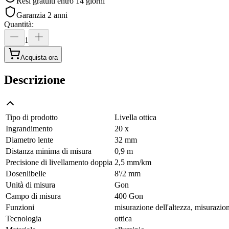
Resi gratuiti entro 14 giorni
Garanzia 2 anni
Quantità
:
1
Acquista ora
Descrizione
Tipo di prodotto
Livella ottica
Ingrandimento
20 x
Diametro lente
32 mm
Distanza minima di misura
0,9 m
Precisione di livellamento doppia
2,5 mm/km
Dosenlibelle
8'/2 mm
Unità di misura
Gon
Campo di misura
400 Gon
Funzioni
misurazione dell'altezza, misurazion
Tecnologia
ottica