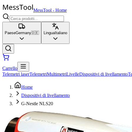
MessTool
-
Home
Paese
Germany
🇩🇪
Lingua
Italiano
Carrello
Telemetri laser
Telemetri
Multimetri
Livelle
Dispositivi di livellamento
T
Home
Dispositivi di livellamento
G-Nestle NLS20