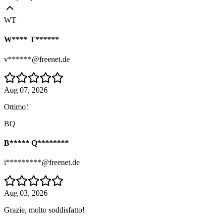
WT
W**** T******
v******@freenet.de
Aug 07, 2026
Ottimo!
BQ
B***** Q********
i*********@freenet.de
Aug 03, 2026
Grazie, molto soddisfatto!