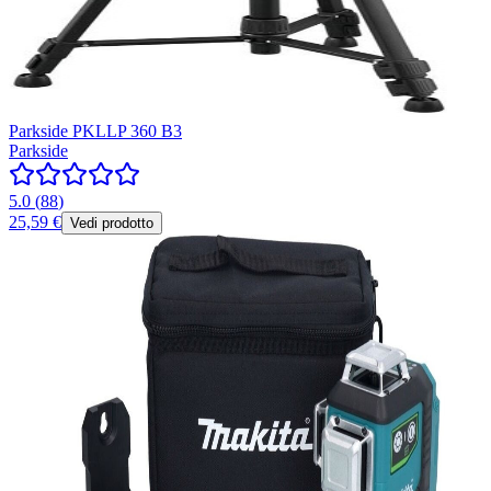
Parkside PKLLP 360 B3
Parkside
5.0
(
88
)
25,59 €
Vedi prodotto