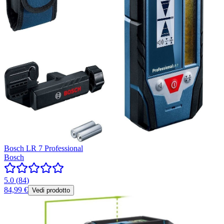
Bosch LR 7 Professional
Bosch
5.0
(
84
)
84,99 €
Vedi prodotto