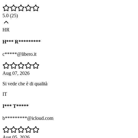
5.0
(
25
)
HR
H*** R*********
c*****@libero.it
Aug 07, 2026
Si vede che è di qualità
IT
I*** T*****
b*********@icloud.com
Aug 05, 2026