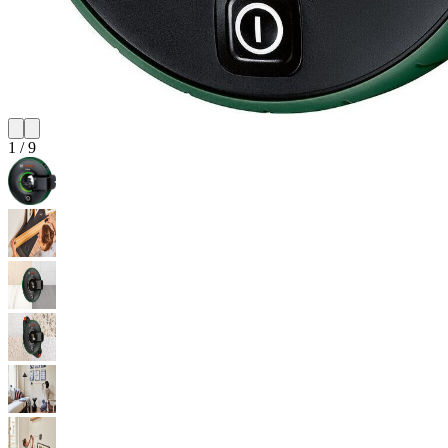
1
/
9