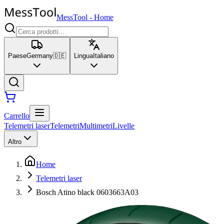
MessTool
-
Home
Paese
Germany
🇩🇪
Lingua
Italiano
Carrello
Telemetri laser
Telemetri
Multimetri
Livelle
Altro
Home
Telemetri laser
Bosch Atino black 0603663A03