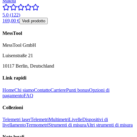
Makita
5.0
(
122
)
169,00 €
Vedi prodotto
MessTool
MessTool GmbH
Luisenstraße 21
10117 Berlin, Deutschland
Link rapidi
Home
Chi siamo
Contatto
Carriere
Punti bonus
Opzioni di
pagamento
FAQ
Collezioni
Telemetri laser
Telemetri
Multimetri
Livelle
Dispositivi di
livellamento
Termometri
Strumenti di misura
Altri strumenti di misura
Note legali