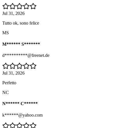
Jul 31, 2026
Tutto ok, sono felice
MS
M****** S*******
d**********@freenet.de
Jul 31, 2026
Perfetto
NC
N****** C******
k******@yahoo.com