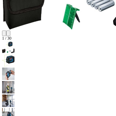
1
/
30