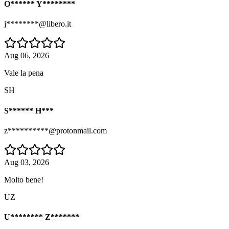
O****** Y********
j********@libero.it
Aug 06, 2026
Vale la pena
SH
S****** H***
z**********@protonmail.com
Aug 03, 2026
Molto bene!
UZ
U******** Z*******