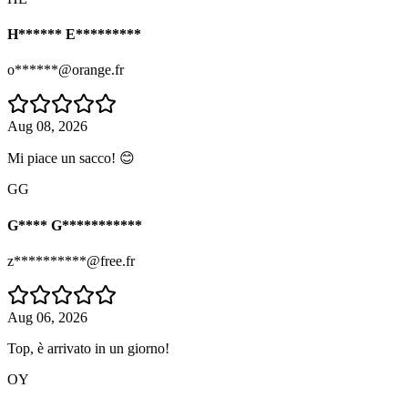
H****** E*********
o******@orange.fr
Aug 08, 2026
Mi piace un sacco! 😊
GG
G**** G***********
z**********@free.fr
Aug 06, 2026
Top, è arrivato in un giorno!
OY