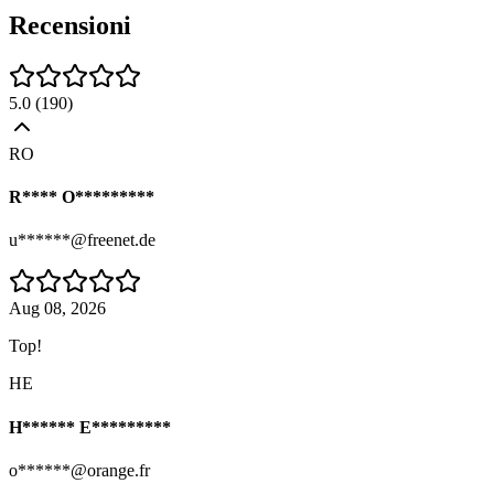
Recensioni
5.0
(
190
)
RO
R**** O*********
u******@freenet.de
Aug 08, 2026
Top!
HE
H****** E*********
o******@orange.fr