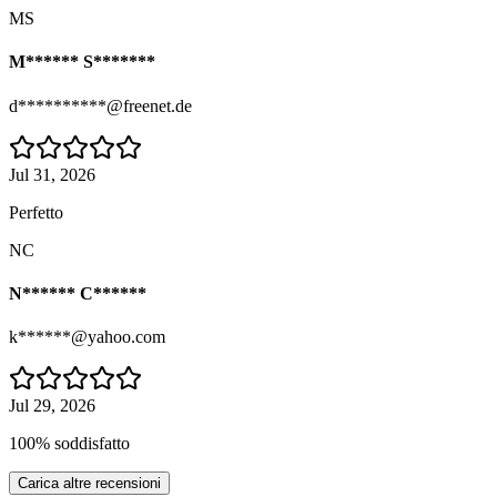
MS
M****** S*******
d**********@freenet.de
Jul 31, 2026
Perfetto
NC
N****** C******
k******@yahoo.com
Jul 29, 2026
100% soddisfatto
Carica altre recensioni