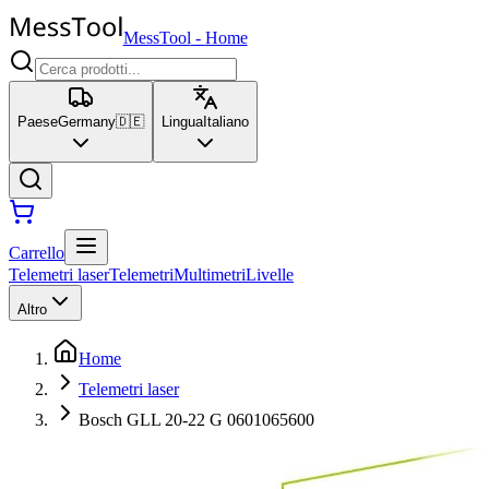
MessTool
-
Home
Paese
Germany
🇩🇪
Lingua
Italiano
Carrello
Telemetri laser
Telemetri
Multimetri
Livelle
Altro
Home
Telemetri laser
Bosch GLL 20-22 G 0601065600