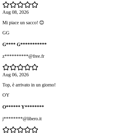
Aug 08, 2026
Mi piace un sacco! 😊
GG
G**** G***********
z**********@free.fr
Aug 06, 2026
Top, è arrivato in un giorno!
OY
O****** Y********
j********@libero.it