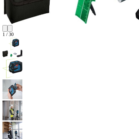
1
/
30