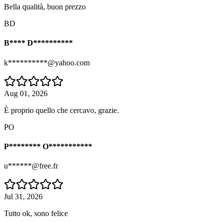
Bella qualità, buon prezzo
BD
B**** D**********
k**********@yahoo.com
Aug 01, 2026
È proprio quello che cercavo, grazie.
PO
P******** O***********
u******@free.fr
Jul 31, 2026
Tutto ok, sono felice