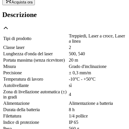
Acquista ora
Descrizione
Treppiedi, Laser a croce, Laser
Tipi di prodotto
a linea
Classe laser
2
Lunghezza d'onda del laser
500, 540
Portata massima (senza ricevitore)
20 m
Misura
Grado d'inclinazione
Precisione
± 0,3 mm/m
Temperatura di lavoro
-10°C - +50°C
Autolivellante
sì
Zona di livellazione automatica (±)
4
in gradi
Alimentazione
Alimentazione a batteria
Durata della batteria
8 h
Filettatura
1/4 pollice
Indice di protezione
IP 65
Peso
560 g