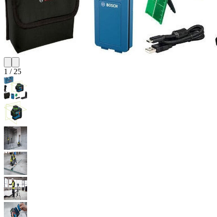
1
/
25