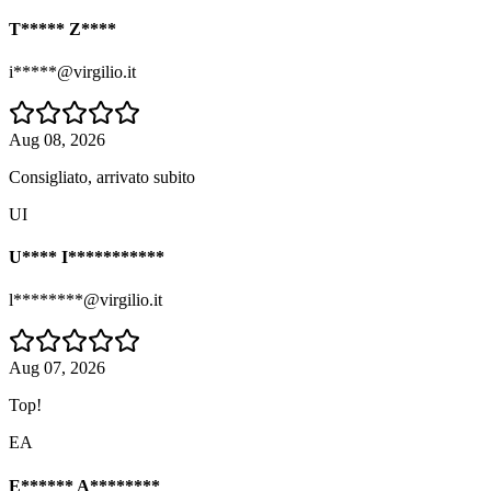
T***** Z****
i*****@virgilio.it
Aug 08, 2026
Consigliato, arrivato subito
UI
U**** I***********
l********@virgilio.it
Aug 07, 2026
Top!
EA
E****** A********