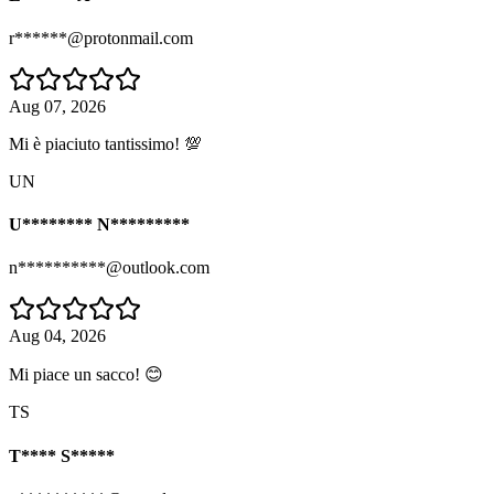
r******@protonmail.com
Aug 07, 2026
Mi è piaciuto tantissimo! 💯
UN
U******** N*********
n**********@outlook.com
Aug 04, 2026
Mi piace un sacco! 😊
TS
T**** S*****