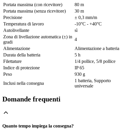
Portata massima (con ricevitore)
80 m
Portata massima (senza ricevitore)
30 m
Precisione
± 0,3 mm/m
Temperatura di lavoro
-10°C - +40°C
Autolivellante
sì
Zona di livellazione automatica (±) in
4
gradi
Alimentazione
Alimentazione a batteria
Durata della batteria
5 h
Filettature
1/4 pollice, 5/8 pollice
Indice di protezione
IP 65
Peso
930 g
1 batteria, Supporto
Inclusi nella consegna
universale
Domande frequenti
Quanto tempo impiega la consegna?