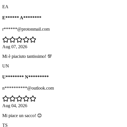
EA
E****** A********
r******@protonmail.com
Aug 07, 2026
Mi è piaciuto tantissimo! 💯
UN
U******** N*********
n**********@outlook.com
Aug 04, 2026
Mi piace un sacco! 😊
TS