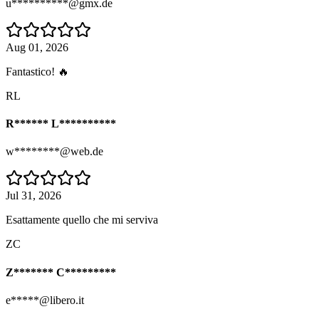
u**********@gmx.de
Aug 01, 2026
Fantastico! 🔥
RL
R****** L**********
w********@web.de
Jul 31, 2026
Esattamente quello che mi serviva
ZC
Z******* C*********
e*****@libero.it