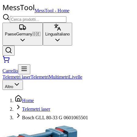
MessTool
-
Home
Paese
Germany
🇩🇪
Lingua
Italiano
Carrello
Telemetri laser
Telemetri
Multimetri
Livelle
Altro
Home
Telemetri laser
Bosch GLL 80-33 G 0601065501