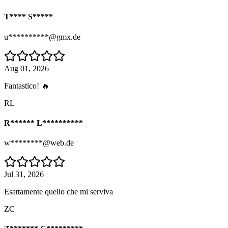
T**** S*****
u**********@gmx.de
Aug 01, 2026
Fantastico! 🔥
RL
R****** L**********
w********@web.de
Jul 31, 2026
Esattamente quello che mi serviva
ZC