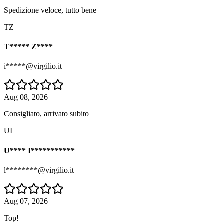
Spedizione veloce, tutto bene
TZ
T***** Z****
i*****@virgilio.it
Aug 08, 2026
Consigliato, arrivato subito
UI
U**** I***********
l********@virgilio.it
Aug 07, 2026
Top!