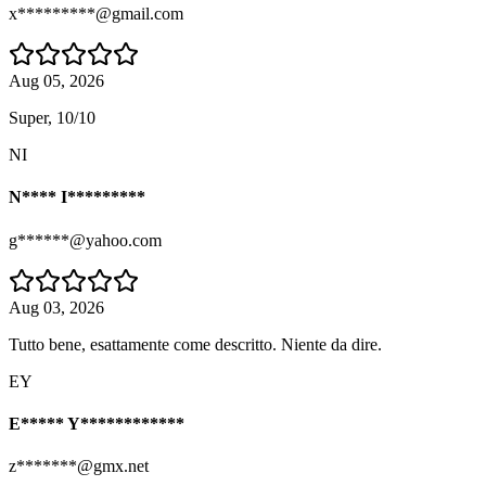
x*********@gmail.com
Aug 05, 2026
Super, 10/10
NI
N**** I*********
g******@yahoo.com
Aug 03, 2026
Tutto bene, esattamente come descritto. Niente da dire.
EY
E***** Y************
z*******@gmx.net