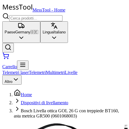
MessTool
-
Home
Paese
Germany
🇩🇪
Lingua
Italiano
Carrello
Telemetri laser
Telemetri
Multimetri
Livelle
Altro
Home
Dispositivi di livellamento
Bosch Livella ottica GOL 26 G con treppiede BT160,
asta metrica GR500 (0601068003)