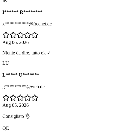
IR
I****** R********
x**********@freenet.de
Aug 06, 2026
Niente da dire, tutto ok ✓
LU
L***** U*******
g*********@web.de
Aug 05, 2026
Consigliato 👌
QE