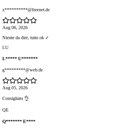
x**********@freenet.de
Aug 06, 2026
Niente da dire, tutto ok ✓
LU
L***** U*******
g*********@web.de
Aug 05, 2026
Consigliato 👌
QE
Q******* E****