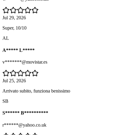
Jul 29, 2026
Super, 10/10
AL
A***** L*****
v*******@movistar.es
Jul 25, 2026
Arrivato subito, funziona benissimo
SB
S****** B**********
r******@yahoo.co.uk