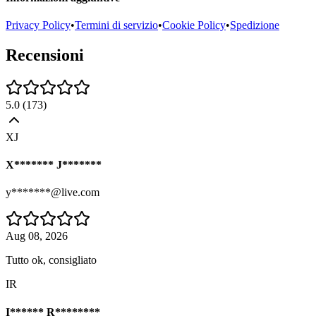
Privacy Policy
•
Termini di servizio
•
Cookie Policy
•
Spedizione
Recensioni
5.0
(
173
)
XJ
X******* J*******
y*******@live.com
Aug 08, 2026
Tutto ok, consigliato
IR
I****** R********