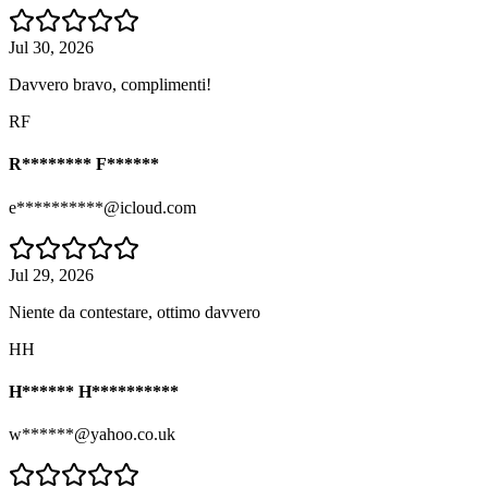
Jul 30, 2026
Davvero bravo, complimenti!
RF
R******** F******
e**********@icloud.com
Jul 29, 2026
Niente da contestare, ottimo davvero
HH
H****** H**********
w******@yahoo.co.uk