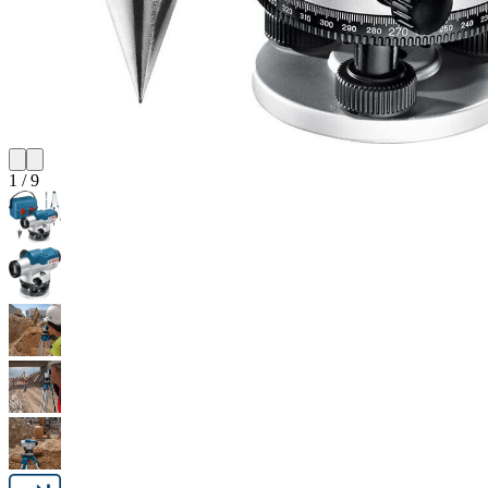
1
/
9