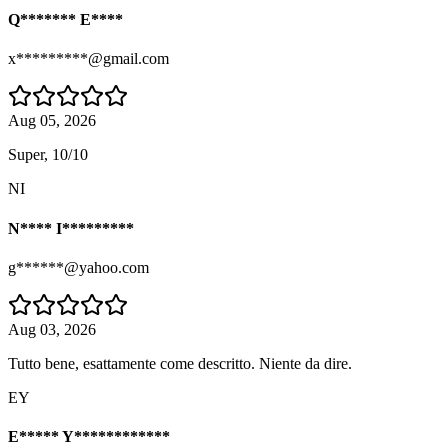
Q******* E****
x*********@gmail.com
Aug 05, 2026
Super, 10/10
NI
N**** I*********
g******@yahoo.com
Aug 03, 2026
Tutto bene, esattamente come descritto. Niente da dire.
EY
E***** Y************