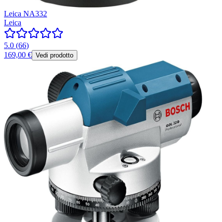
Leica NA332
Leica
5.0
(
66
)
169,00 €
Vedi prodotto