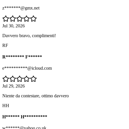
z*******@gmx.net
Jul 30, 2026
Davvero bravo, complimenti!
RF
R******** F******
e**********@icloud.com
Jul 29, 2026
Niente da contestare, ottimo davvero
HH
H****** H**********
w******@yahoo.co.uk