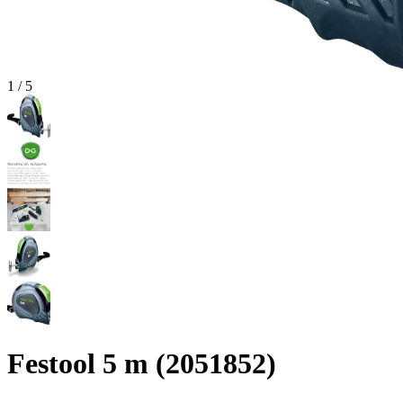
1
/
5
Festool 5 m (2051852)