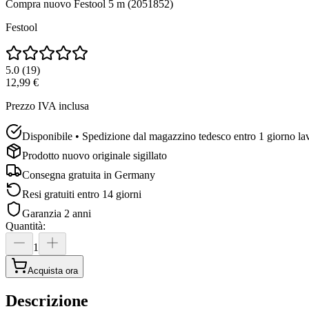
Compra nuovo
Festool 5 m (2051852)
Festool
5.0
(
19
)
12,99 €
Prezzo IVA inclusa
Disponibile • Spedizione dal magazzino tedesco entro 1 giorno la
Prodotto nuovo originale sigillato
Consegna gratuita in
Germany
Resi gratuiti entro 14 giorni
Garanzia 2 anni
Quantità
:
1
Acquista ora
Descrizione