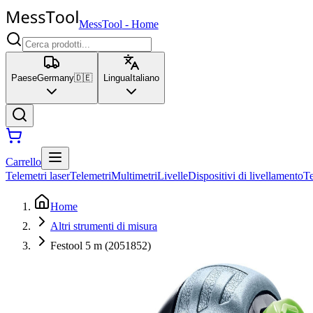
MessTool
-
Home
Paese
Germany
🇩🇪
Lingua
Italiano
Carrello
Telemetri laser
Telemetri
Multimetri
Livelle
Dispositivi di livellamento
T
Home
Altri strumenti di misura
Festool 5 m (2051852)