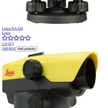
Leica NA320
Leica
5.0
(
87
)
169,00 €
Vedi prodotto