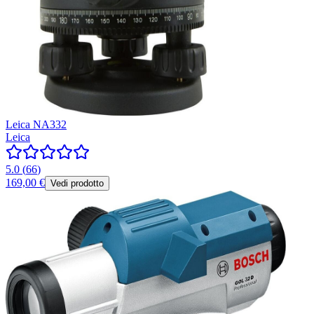
Leica NA332
Leica
5.0
(
66
)
169,00 €
Vedi prodotto