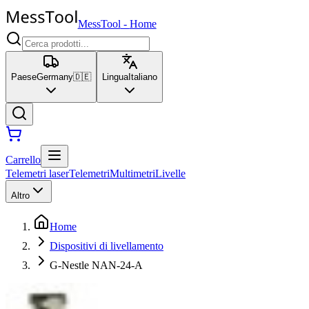
MessTool
-
Home
Paese
Germany
🇩🇪
Lingua
Italiano
Carrello
Telemetri laser
Telemetri
Multimetri
Livelle
Altro
Home
Dispositivi di livellamento
G-Nestle NAN-24-A