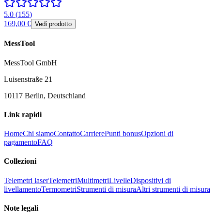
5.0
(
155
)
169,00 €
Vedi prodotto
MessTool
MessTool GmbH
Luisenstraße 21
10117 Berlin, Deutschland
Link rapidi
Home
Chi siamo
Contatto
Carriere
Punti bonus
Opzioni di
pagamento
FAQ
Collezioni
Telemetri laser
Telemetri
Multimetri
Livelle
Dispositivi di
livellamento
Termometri
Strumenti di misura
Altri strumenti di misura
Note legali