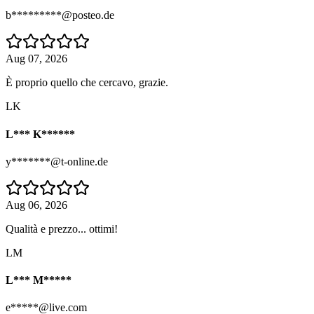
b*********@posteo.de
Aug 07, 2026
È proprio quello che cercavo, grazie.
LK
L*** K******
y*******@t-online.de
Aug 06, 2026
Qualità e prezzo... ottimi!
LM
L*** M*****
e*****@live.com