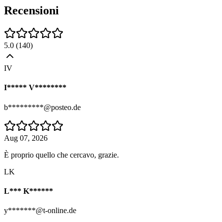
Recensioni
5.0
(
140
)
IV
I***** V********
b*********@posteo.de
Aug 07, 2026
È proprio quello che cercavo, grazie.
LK
L*** K******
y*******@t-online.de