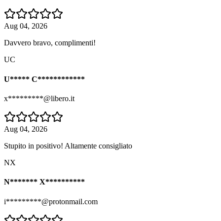
Aug 04, 2026
Davvero bravo, complimenti!
UC
U***** C************
x*********@libero.it
Aug 04, 2026
Stupito in positivo! Altamente consigliato
NX
N******* X**********
i*********@protonmail.com