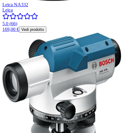
Leica NA332
Leica
5.0
(
66
)
169,00 €
Vedi prodotto