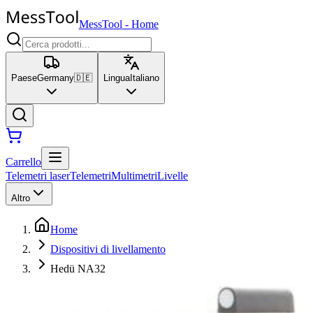
MessTool
-
Home
Paese
Germany
🇩🇪
Lingua
Italiano
Carrello
Telemetri laser
Telemetri
Multimetri
Livelle
Altro
Home
Dispositivi di livellamento
Hedü NA32