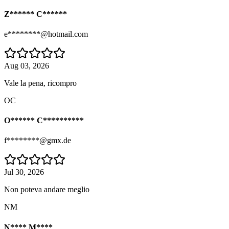
Z****** C******
e********@hotmail.com
Aug 03, 2026
Vale la pena, ricompro
OC
O****** C**********
f********@gmx.de
Jul 30, 2026
Non poteva andare meglio
NM
N**** M****