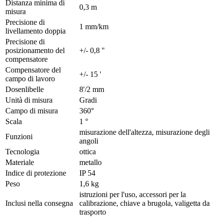
Distanza minima di
0,3 m
misura
Precisione di
1 mm/km
livellamento doppia
Precisione di
posizionamento del
+/- 0,8 ''
compensatore
Compensatore del
+/- 15 '
campo di lavoro
Dosenlibelle
8'/2 mm
Unità di misura
Gradi
Campo di misura
360°
Scala
1 °
misurazione dell'altezza, misurazione degli
Funzioni
angoli
Tecnologia
ottica
Materiale
metallo
Indice di protezione
IP 54
Peso
1,6 kg
istruzioni per l'uso, accessori per la
Inclusi nella consegna
calibrazione, chiave a brugola, valigetta da
trasporto