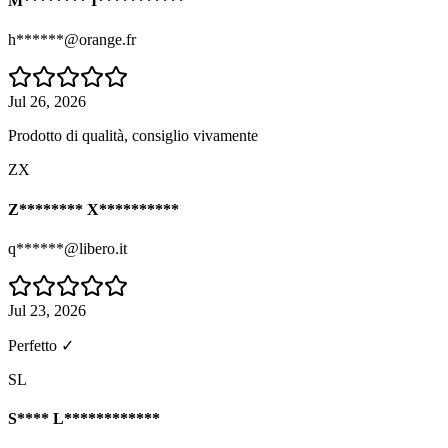
M******** I***********
h******@orange.fr
Jul 26, 2026
Prodotto di qualità, consiglio vivamente
ZX
Z******** X**********
q******@libero.it
Jul 23, 2026
Perfetto ✓
SL
S**** L************