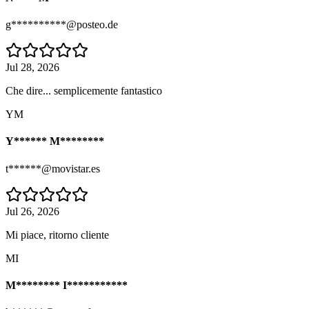
g**********@posteo.de
Jul 28, 2026
Che dire... semplicemente fantastico
YM
Y****** M********
t******@movistar.es
Jul 26, 2026
Mi piace, ritorno cliente
MI
M******** I***********