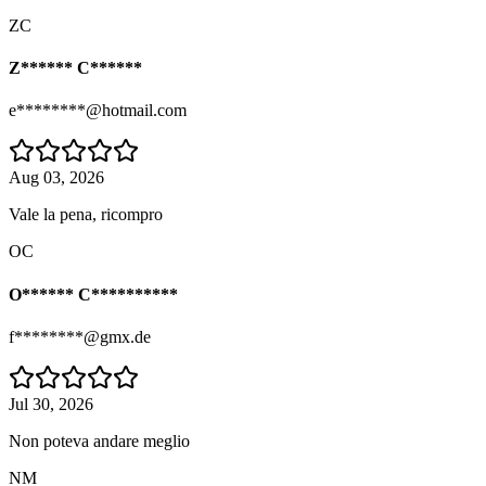
ZC
Z****** C******
e********@hotmail.com
Aug 03, 2026
Vale la pena, ricompro
OC
O****** C**********
f********@gmx.de
Jul 30, 2026
Non poteva andare meglio
NM