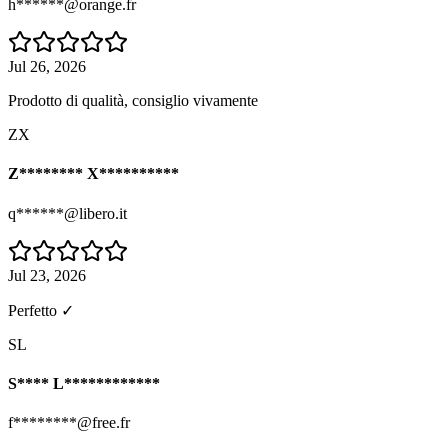
h******@orange.fr
Jul 26, 2026
Prodotto di qualità, consiglio vivamente
ZX
Z******** X**********
q******@libero.it
Jul 23, 2026
Perfetto ✓
SL
S**** L************
f********@free.fr