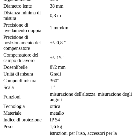
Diametro lente
38 mm
Distanza minima di
0,3 m
misura
Precisione di
1 mm/km
livellamento doppia
Precisione di
posizionamento del
+/- 0,8 ''
compensatore
Compensatore del
+/- 15 '
campo di lavoro
Dosenlibelle
8'/2 mm
Unità di misura
Gradi
Campo di misura
360°
Scala
1 °
misurazione dell'altezza, misurazione degli
Funzioni
angoli
Tecnologia
ottica
Materiale
metallo
Indice di protezione
IP 54
Peso
1,6 kg
istruzioni per l'uso, accessori per la