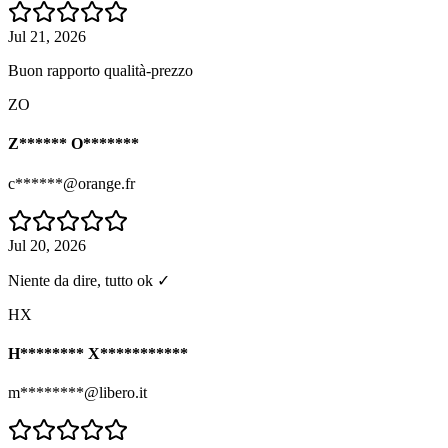
Jul 21, 2026
Buon rapporto qualità-prezzo
ZO
Z****** O*******
c******@orange.fr
Jul 20, 2026
Niente da dire, tutto ok ✓
HX
H******** X***********
m********@libero.it