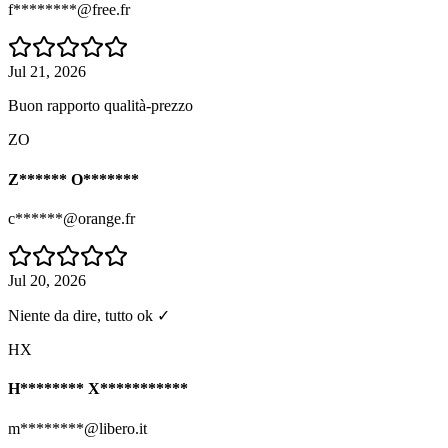
f********@free.fr
Jul 21, 2026
Buon rapporto qualità-prezzo
ZO
Z****** O*******
c******@orange.fr
Jul 20, 2026
Niente da dire, tutto ok ✓
HX
H******** X***********
m********@libero.it