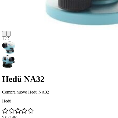
1
/
2
Hedü NA32
Compra nuovo
Hedü NA32
Hedü
5.0
(
146
)