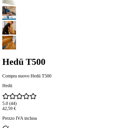
Hedü T500
Compra nuovo
Hedü T500
Hedü
5.0
(
44
)
42,59 €
Prezzo IVA inclusa