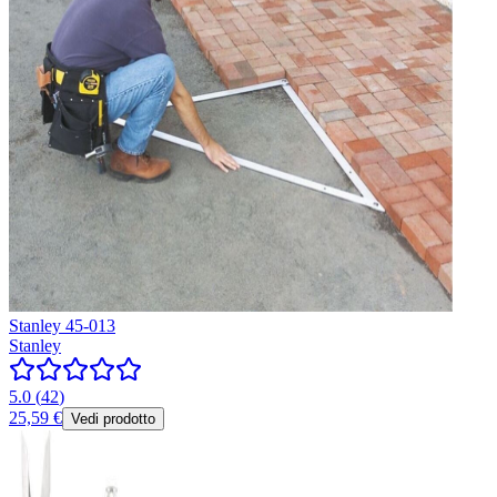
Stanley 45-013
Stanley
5.0
(
42
)
25,59 €
Vedi prodotto