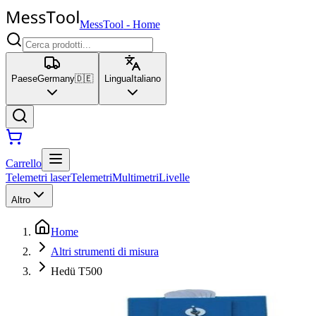
MessTool
-
Home
Paese
Germany
🇩🇪
Lingua
Italiano
Carrello
Telemetri laser
Telemetri
Multimetri
Livelle
Altro
Home
Altri strumenti di misura
Hedü T500