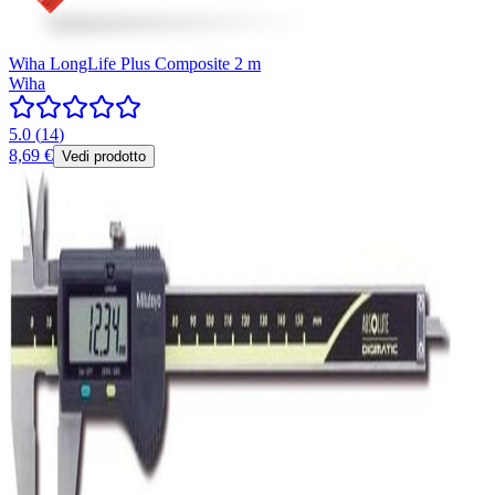
Wiha LongLife Plus Composite 2 m
Wiha
5.0
(
14
)
8,69 €
Vedi prodotto