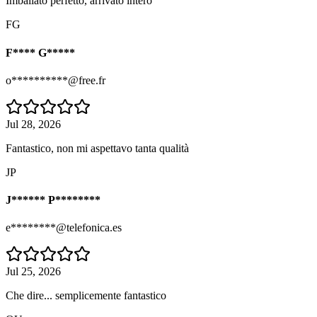
Imballato perfetto, arrivato intero
FG
F**** G*****
o**********@free.fr
Jul 28, 2026
Fantastico, non mi aspettavo tanta qualità
JP
J****** P********
e********@telefonica.es
Jul 25, 2026
Che dire... semplicemente fantastico