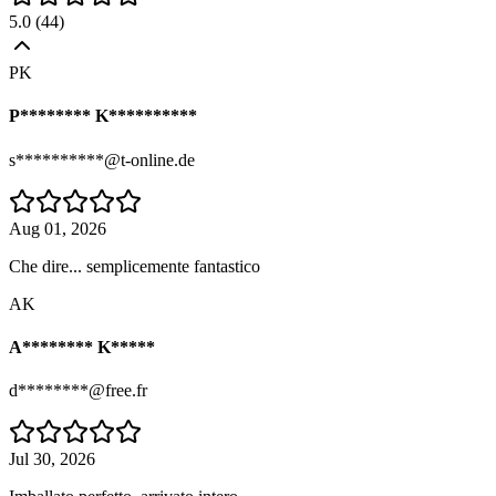
5.0
(
44
)
PK
P******** K**********
s**********@t-online.de
Aug 01, 2026
Che dire... semplicemente fantastico
AK
A******** K*****
d********@free.fr
Jul 30, 2026