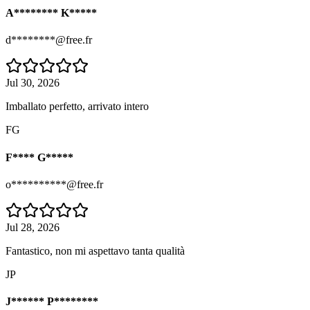
A******** K*****
d********@free.fr
Jul 30, 2026
Imballato perfetto, arrivato intero
FG
F**** G*****
o**********@free.fr
Jul 28, 2026
Fantastico, non mi aspettavo tanta qualità
JP
J****** P********