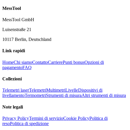
MessTool
MessTool GmbH
Luisenstraße 21
10117 Berlin, Deutschland
Link rapidi
Home
Chi siamo
Contatto
Carriere
Punti bonus
Opzioni di
pagamento
FAQ
Collezioni
Telemetri laser
Telemetri
Multimetri
Livelle
Dispositivi di
livellamento
Termometri
Strumenti di misura
Altri strumenti di misura
Note legali
Privacy Policy
Termini di servizio
Cookie Policy
Politica di
reso
Politica di spedizione