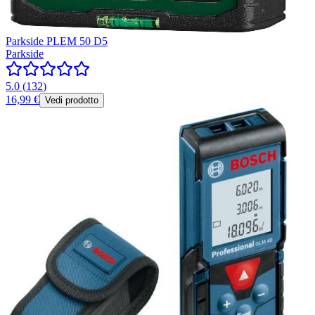
Parkside PLEM 50 D5
Parkside
5.0
(
132
)
16,99 €
Vedi prodotto