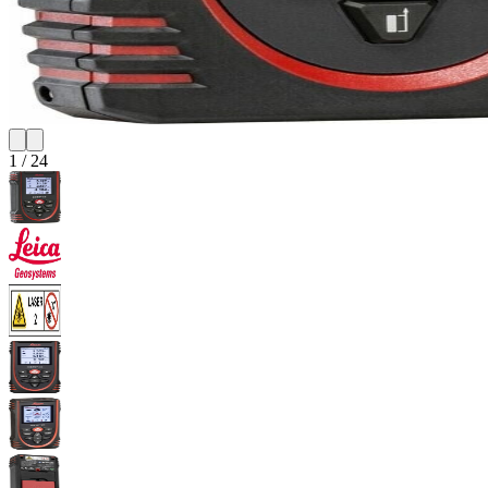
1
/
24