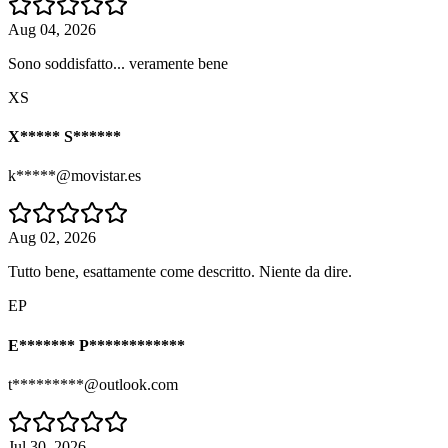
Aug 04, 2026
Sono soddisfatto... veramente bene
XS
X***** S******
k*****@movistar.es
Aug 02, 2026
Tutto bene, esattamente come descritto. Niente da dire.
EP
E******* P************
t*********@outlook.com
Jul 30, 2026