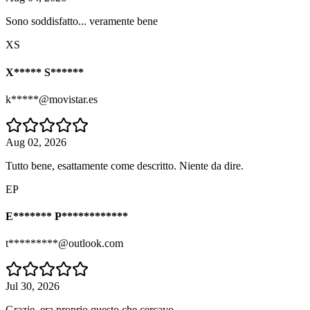
Sono soddisfatto... veramente bene
XS
X***** S******
k*****@movistar.es
Aug 02, 2026
Tutto bene, esattamente come descritto. Niente da dire.
EP
E******* P************
t*********@outlook.com
Jul 30, 2026
Grazie, era proprio questo che cercavo