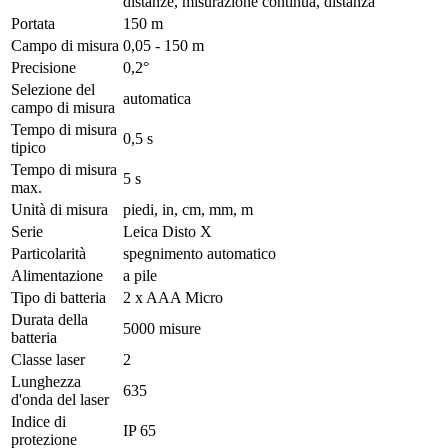
distanze, misurazione continua, distanza
Portata
150 m
Campo di misura
0,05 - 150 m
Precisione
0,2°
Selezione del
automatica
campo di misura
Tempo di misura
0,5 s
tipico
Tempo di misura
5 s
max.
Unità di misura
piedi, in, cm, mm, m
Serie
Leica Disto X
Particolarità
spegnimento automatico
Alimentazione
a pile
Tipo di batteria
2 x AAA Micro
Durata della
5000 misure
batteria
Classe laser
2
Lunghezza
635
d'onda del laser
Indice di
IP 65
protezione