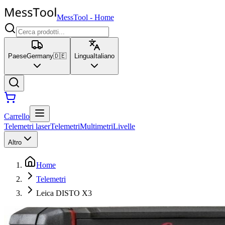
MessTool
-
Home
Paese
Germany
🇩🇪
Lingua
Italiano
Carrello
Telemetri laser
Telemetri
Multimetri
Livelle
Altro
Home
Telemetri
Leica DISTO X3