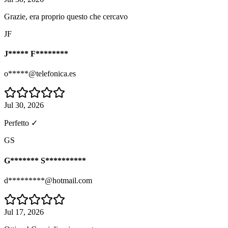
Grazie, era proprio questo che cercavo
JF
J***** F********
o*****@telefonica.es
Jul 30, 2026
Perfetto ✓
GS
G******* S**********
d*********@hotmail.com
Jul 17, 2026