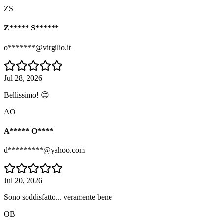
ZS
Z***** S******
o*******@virgilio.it
Jul 28, 2026
Bellissimo! 😊
AO
A***** O****
d*********@yahoo.com
Jul 20, 2026
Sono soddisfatto... veramente bene
OB