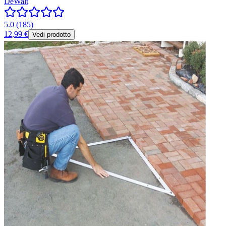
DeWalt
5.0
(
185
)
12,99 €
Vedi prodotto