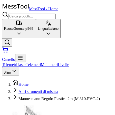
MessTool
-
Home
Paese
Germany
🇩🇪
Lingua
Italiano
Carrello
Telemetri laser
Telemetri
Multimetri
Livelle
Altro
Home
Altri strumenti di misura
Mannesmann Regolo Plastica 2m (M 810-PVC-2)