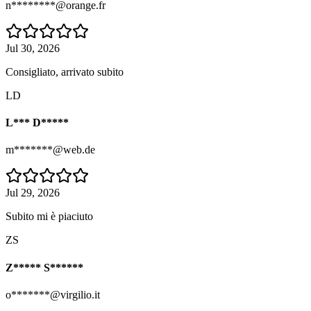
n********@orange.fr
Jul 30, 2026
Consigliato, arrivato subito
LD
L*** D*****
m*******@web.de
Jul 29, 2026
Subito mi è piaciuto
ZS
Z***** S******
o*******@virgilio.it