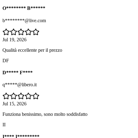
O******** B******
b********@live.com
Jul 19, 2026
Qualità eccellente per il prezzo
DF
D***** F****
q*****@libero.it
Jul 15, 2026
Funziona benissimo, sono molto soddisfatto
II
I**** I*********