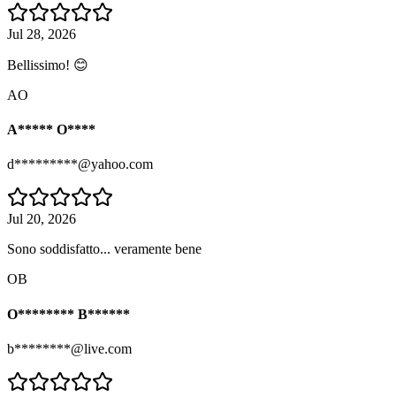
Jul 28, 2026
Bellissimo! 😊
AO
A***** O****
d*********@yahoo.com
Jul 20, 2026
Sono soddisfatto... veramente bene
OB
O******** B******
b********@live.com