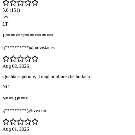
5.0
(
151
)
LT
L****** T************
q**********@movistar.es
Aug 02, 2026
Qualità superiore, il miglior affare che ho fatto
NO
N*** O****
g*********@live.com
Aug 01, 2026