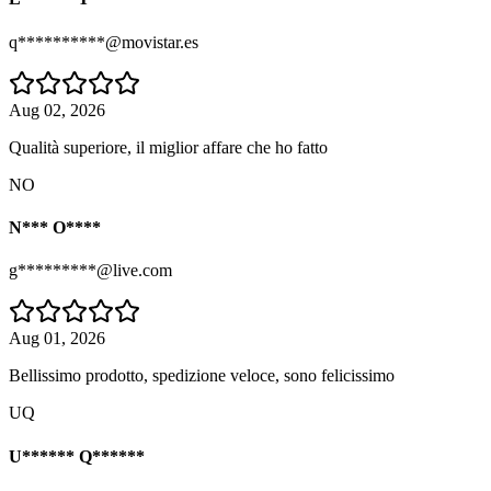
q**********@movistar.es
Aug 02, 2026
Qualità superiore, il miglior affare che ho fatto
NO
N*** O****
g*********@live.com
Aug 01, 2026
Bellissimo prodotto, spedizione veloce, sono felicissimo
UQ
U****** Q******