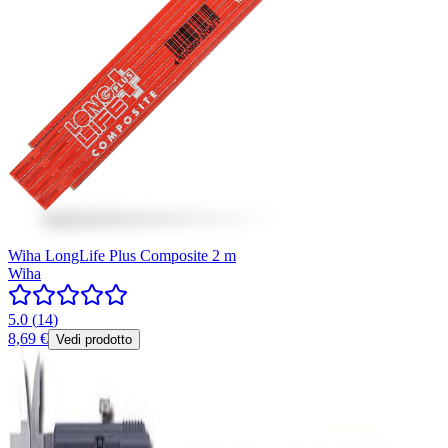
Wiha LongLife Plus Composite 2 m
Wiha
5.0
(
14
)
8,69 €
Vedi prodotto