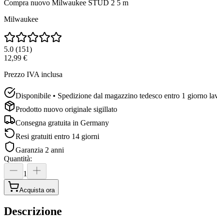
Compra nuovo
Milwaukee STUD 2 5 m
Milwaukee
5.0
(
151
)
12,99 €
Prezzo IVA inclusa
Disponibile • Spedizione dal magazzino tedesco entro 1 giorno la
Prodotto nuovo originale sigillato
Consegna gratuita in
Germany
Resi gratuiti entro 14 giorni
Garanzia 2 anni
Quantità
:
1
Acquista ora
Descrizione