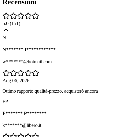
Recensioni
5.0
(
151
)
NI
N******* I************
w*******@hotmail.com
Aug 06, 2026
Ottimo rapporto qualità-prezzo, acquisterò ancora
FP
F******* P********
k*******@libero.it