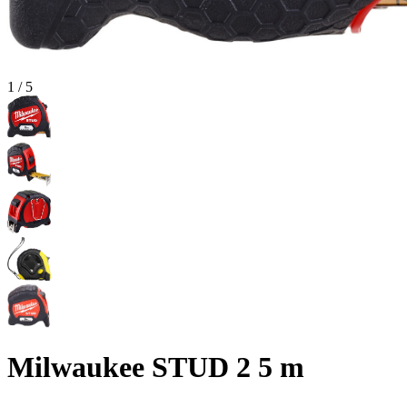
1
/
5
Milwaukee STUD 2 5 m