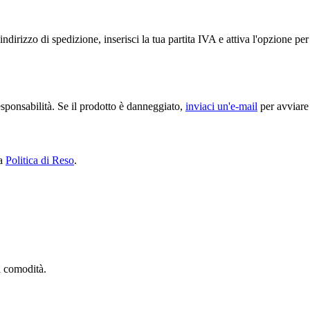
ndirizzo di spedizione, inserisci la tua partita IVA e attiva l'opzione p
sponsabilità. Se il prodotto è danneggiato,
inviaci un'e-mail
per avviare 
ra
Politica di Reso
.
ua comodità.