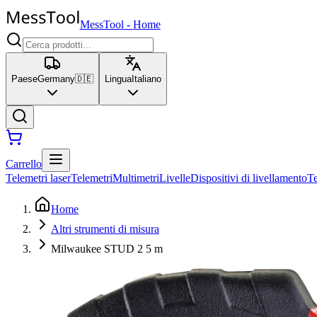
MessTool
-
Home
Paese
Germany
🇩🇪
Lingua
Italiano
Carrello
Telemetri laser
Telemetri
Multimetri
Livelle
Dispositivi di livellamento
T
Home
Altri strumenti di misura
Milwaukee STUD 2 5 m