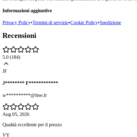
Informazioni aggiuntive
Privacy Policy
•
Termini di servizio
•
Cookie Policy
•
Spedizione
Recensioni
5.0
(
184
)
JF
J******** F************
w**********@free.fr
Aug 05, 2026
Qualità eccellente per il prezzo
VY