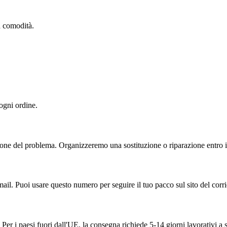
ua comodità.
 ogni ordine.
one del problema. Organizzeremo una sostituzione o riparazione entro il
ail. Puoi usare questo numero per seguire il tuo pacco sul sito del corri
Per i paesi fuori dall'UE, la consegna richiede 5-14 giorni lavorativi a 