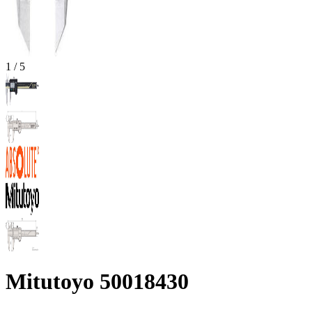
1
/
5
Mitutoyo 50018430