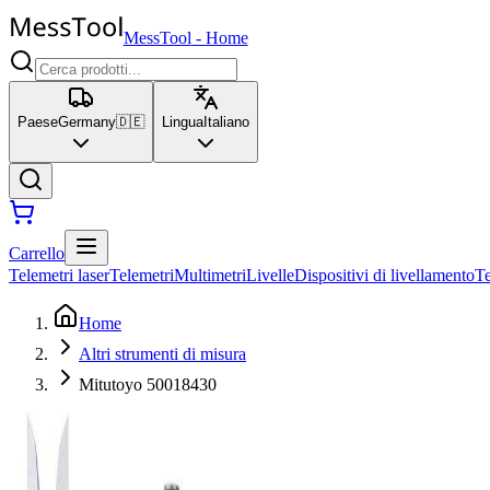
MessTool
-
Home
Paese
Germany
🇩🇪
Lingua
Italiano
Carrello
Telemetri laser
Telemetri
Multimetri
Livelle
Dispositivi di livellamento
T
Home
Altri strumenti di misura
Mitutoyo 50018430