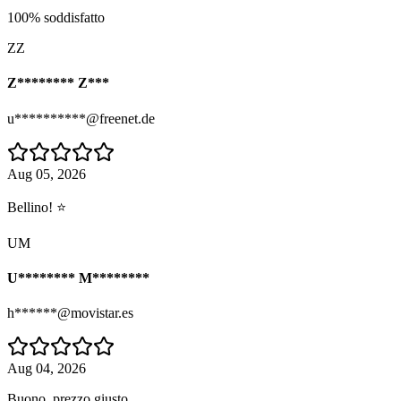
100% soddisfatto
ZZ
Z******** Z***
u**********@freenet.de
Aug 05, 2026
Bellino! ⭐
UM
U******** M********
h******@movistar.es
Aug 04, 2026
Buono, prezzo giusto