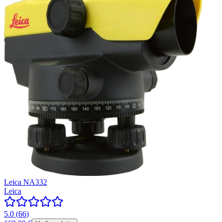
Leica NA332
Leica
5.0
(
66
)