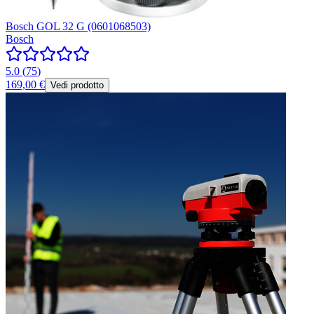
Bosch GOL 32 G (0601068503)
Bosch
5.0
(
75
)
169,00 €
Vedi prodotto