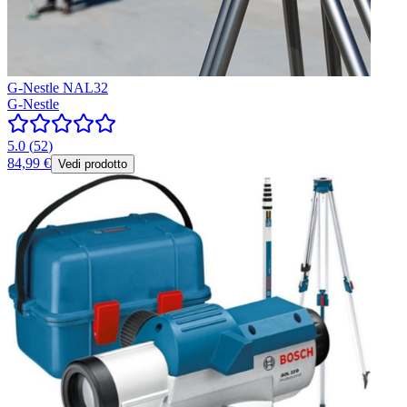
G-Nestle NAL32
G-Nestle
5.0
(
52
)
84,99 €
Vedi prodotto