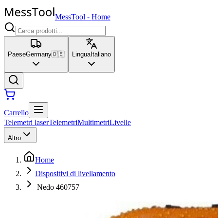
MessTool
-
Home
Paese
Germany
🇩🇪
Lingua
Italiano
Carrello
Telemetri laser
Telemetri
Multimetri
Livelle
Altro
Home
Dispositivi di livellamento
Nedo 460757