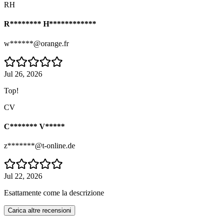
RH
R******** H************
w******@orange.fr
Jul 26, 2026
Top!
CV
C******* V*****
z*******@t-online.de
Jul 22, 2026
Esattamente come la descrizione
Carica altre recensioni