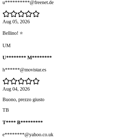
u**********@freenet.de
Aug 05, 2026
Bellino! ⭐
UM
U******** M********
h******@movistar.es
Aug 04, 2026
Buono, prezzo giusto
TB
T**** B*********
e********@yahoo.co.uk