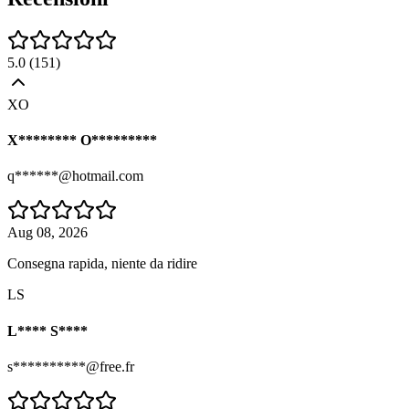
5.0
(
151
)
XO
X******** O*********
q******@hotmail.com
Aug 08, 2026
Consegna rapida, niente da ridire
LS
L**** S****
s**********@free.fr