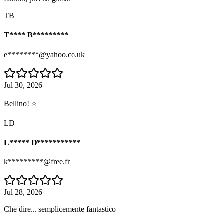
TB
T**** B*********
e********@yahoo.co.uk
Jul 30, 2026
Bellino! ⭐
LD
L***** D***********
k*********@free.fr
Jul 28, 2026
Che dire... semplicemente fantastico