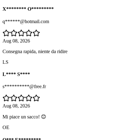
X******** O*********
q******@hotmail.com
Aug 08, 2026
Consegna rapida, niente da ridire
LS
L**** S****
s**********@free.fr
Aug 08, 2026
Mi piace un sacco! 😊
OE
O*** E*********