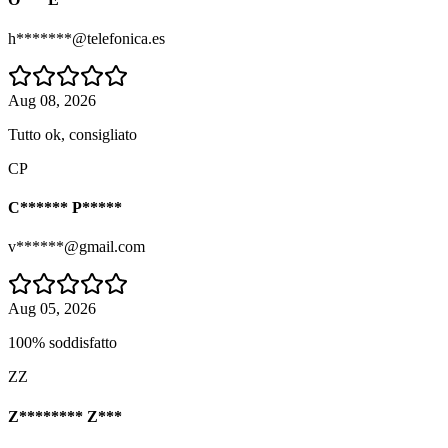
h*******@telefonica.es
Aug 08, 2026
Tutto ok, consigliato
CP
C****** P*****
v******@gmail.com
Aug 05, 2026
100% soddisfatto
ZZ
Z******** Z***