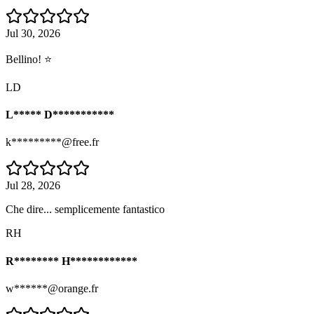
Jul 30, 2026
Bellino! ⭐
LD
L***** D***********
k*********@free.fr
Jul 28, 2026
Che dire... semplicemente fantastico
RH
R******** H************
w******@orange.fr