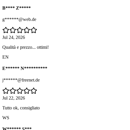
B**** Z*****
g******@web.de
Jul 24, 2026
Qualità e prezzo... ottimi!
EN
E****** N**********
j******@freenet.de
Jul 22, 2026
Tutto ok, consigliato
WS
W****** S***