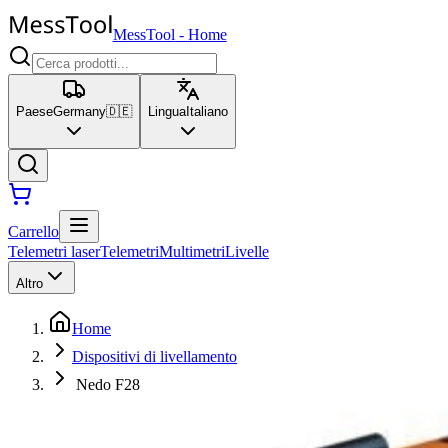
MessTool
-
Home
Paese
Germany
🇩🇪
Lingua
Italiano
Carrello
Telemetri laser
Telemetri
Multimetri
Livelle
Altro
Home
Dispositivi di livellamento
Nedo F28