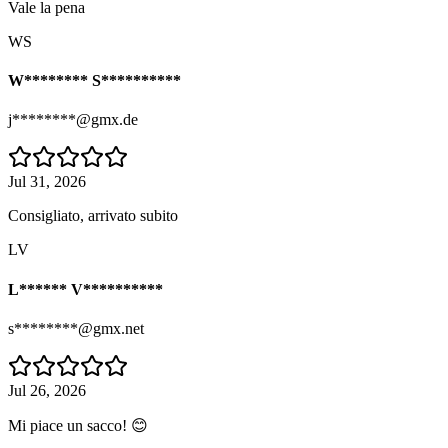
Vale la pena
WS
W******** S**********
j********@gmx.de
Jul 31, 2026
Consigliato, arrivato subito
LV
L****** V**********
s********@gmx.net
Jul 26, 2026
Mi piace un sacco! 😊