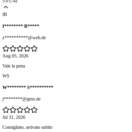
5.0
(
74
)
IB
I******** B*****
z**********@web.de
Aug 05, 2026
Vale la pena
WS
W******** S**********
j********@gmx.de
Jul 31, 2026
Consigliato, arrivato subito