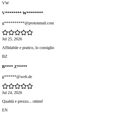
VW
V******** W********
g**********@protonmail.com
Jul 25, 2026
Affidabile e pratico, lo consiglio
BZ
B**** Z*****
g******@web.de
Jul 24, 2026
Qualità e prezzo... ottimi!
EN