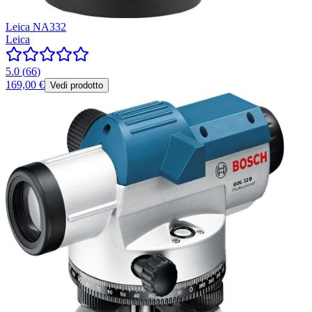
Leica NA332
Leica
5.0
(
66
)
169,00 €
Vedi prodotto