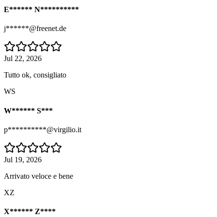
E****** N**********
j******@freenet.de
Jul 22, 2026
Tutto ok, consigliato
WS
W****** S***
p**********@virgilio.it
Jul 19, 2026
Arrivato veloce e bene
XZ
X****** Z****