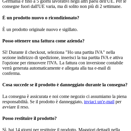
Germania e fino a 5 giorni lavorativi negli altri paesi dell'UE. Per le
consegne fuori dall'UE varia, ma di solito non più di 2 settimane.
È un prodotto nuovo o ricondizionato?
È un prodotto originale nuovo e sigillato.
Posso ottenere una fattura come azienda?
Sì! Durante il checkout, seleziona "Ho una partita IVA" nella
sezione indirizzo di spedizione, inserisci la tua partita IVA e attiva
l'opzione per rimuovere l'IVA. La fattura con inversione contabile
verrà generata automaticamente e allegata alla tua e-mail di
conferma.
Cosa succede se il prodotto è danneggiato durante la consegna?
La consegna è assicurata e noi come negozio ci assumiamo la piena
responsabilità. Se il prodotto è danneggiato,
inviaci un'e-mail
per
avviare il reso.
Posso restituire il prodotto?
Sì, hai 14 giorni per restituire il prodotto. Maggiori dettagli nella