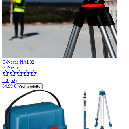
G-Nestle NAL32
G-Nestle
5.0
(
52
)
84,99 €
Vedi prodotto