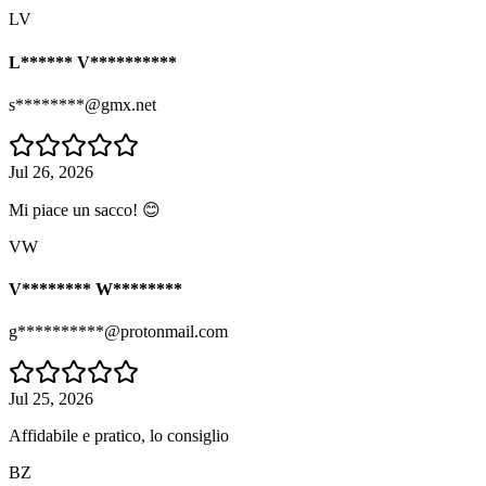
LV
L****** V**********
s********@gmx.net
Jul 26, 2026
Mi piace un sacco! 😊
VW
V******** W********
g**********@protonmail.com
Jul 25, 2026
Affidabile e pratico, lo consiglio
BZ