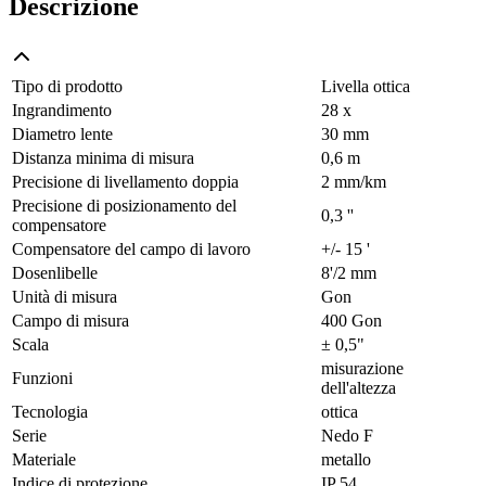
Descrizione
Tipo di prodotto
Livella ottica
Ingrandimento
28 x
Diametro lente
30 mm
Distanza minima di misura
0,6 m
Precisione di livellamento doppia
2 mm/km
Precisione di posizionamento del
0,3 ''
compensatore
Compensatore del campo di lavoro
+/- 15 '
Dosenlibelle
8'/2 mm
Unità di misura
Gon
Campo di misura
400 Gon
Scala
± 0,5"
misurazione
Funzioni
dell'altezza
Tecnologia
ottica
Serie
Nedo F
Materiale
metallo
Indice di protezione
IP 54