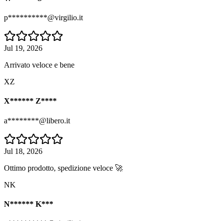
p**********@virgilio.it
Jul 19, 2026
Arrivato veloce e bene
XZ
X****** Z****
a********@libero.it
Jul 18, 2026
Ottimo prodotto, spedizione veloce 🚀
NK
N****** K***