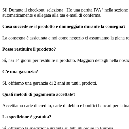
Sì! Durante il checkout, seleziona "Ho una partita IVA" nella sezione i
automaticamente e allegata alla tua e-mail di conferma.
Cosa succede se il prodotto è danneggiato durante la consegna?
La consegna è assicurata e noi come negozio ci assumiamo la piena re
Posso restituire il prodotto?
Sì, hai 14 giorni per restituire il prodotto. Maggiori dettagli nella nost
C'è una garanzia?
Sì, offriamo una garanzia di 2 anni su tutti i prodotti.
Quali metodi di pagamento accettate?
Accettiamo carte di credito, carte di debito e bonifici bancari per la t
La spedizione è gratuita?
Sì, offriamo la spedizione gratuita su tutti gli ordini in Europa.