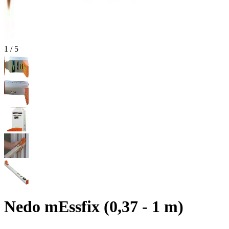
1
/
5
Nedo mEssfix (0,37 - 1 m)