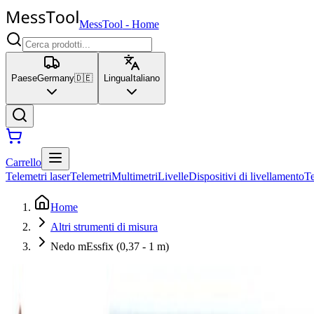
MessTool
-
Home
Paese
Germany
🇩🇪
Lingua
Italiano
Carrello
Telemetri laser
Telemetri
Multimetri
Livelle
Dispositivi di livellamento
T
Home
Altri strumenti di misura
Nedo mEssfix (0,37 - 1 m)