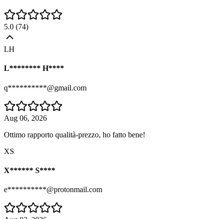
5.0
(
74
)
LH
L******** H****
q**********@gmail.com
Aug 06, 2026
Ottimo rapporto qualità-prezzo, ho fatto bene!
XS
X****** S****
e**********@protonmail.com