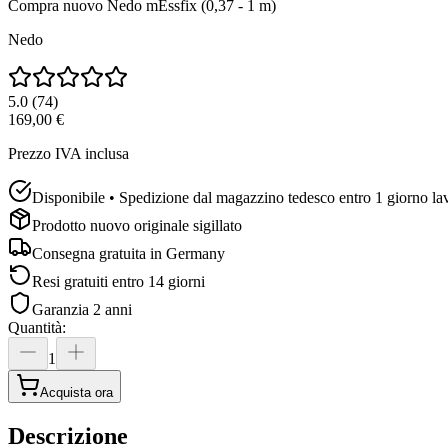
Compra nuovo
Nedo mEssfix (0,37 - 1 m)
Nedo
5.0
(
74
)
169,00 €
Prezzo IVA inclusa
Disponibile • Spedizione dal magazzino tedesco entro 1 giorno la
Prodotto nuovo originale sigillato
Consegna gratuita in
Germany
Resi gratuiti entro 14 giorni
Garanzia 2 anni
Quantità
:
1
Acquista ora
Descrizione