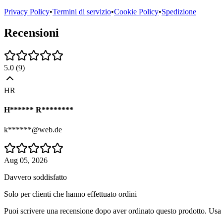
Privacy Policy
•
Termini di servizio
•
Cookie Policy
•
Spedizione
Recensioni
5.0
(
9
)
HR
H****** R********
k******@web.de
Aug 05, 2026
Davvero soddisfatto
Solo per clienti che hanno effettuato ordini
Puoi scrivere una recensione dopo aver ordinato questo prodotto. Usa 