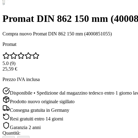
Promat DIN 862 150 mm (40008
Compra nuovo
Promat DIN 862 150 mm (4000851055)
Promat
5.0
(
9
)
25,59 €
Prezzo IVA inclusa
Disponibile • Spedizione dal magazzino tedesco entro 1 giorno la
Prodotto nuovo originale sigillato
Consegna gratuita in
Germany
Resi gratuiti entro 14 giorni
Garanzia 2 anni
Quantità
: