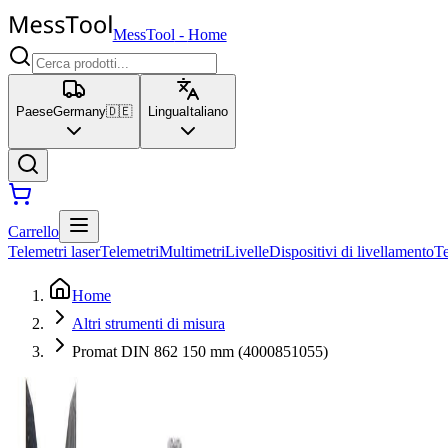
MessTool
-
Home
Paese
Germany
🇩🇪
Lingua
Italiano
Carrello
Telemetri laser
Telemetri
Multimetri
Livelle
Dispositivi di livellamento
T
Home
Altri strumenti di misura
Promat DIN 862 150 mm (4000851055)