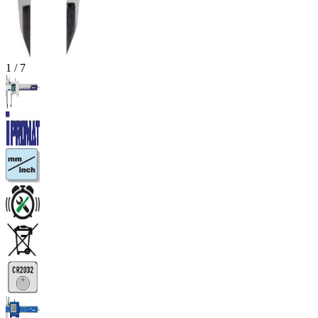
1
/
7