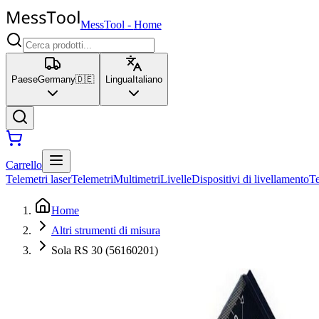
MessTool
-
Home
Paese
Germany
🇩🇪
Lingua
Italiano
Carrello
Telemetri laser
Telemetri
Multimetri
Livelle
Dispositivi di livellamento
T
Home
Altri strumenti di misura
Sola RS 30 (56160201)