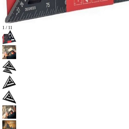
1
/
11