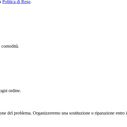
ra
Politica di Reso
.
ua comodità.
 ogni ordine.
one del problema. Organizzeremo una sostituzione o riparazione entro il