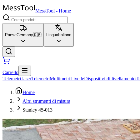
MessTool
-
Home
Paese
Germany
🇩🇪
Lingua
Italiano
Carrello
Telemetri laser
Telemetri
Multimetri
Livelle
Dispositivi di livellamento
T
Home
Altri strumenti di misura
Stanley 45-013