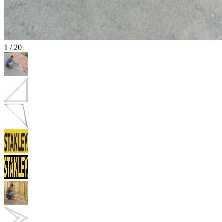
1
/
20