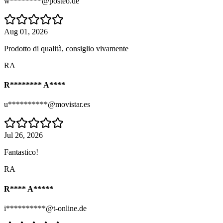
w********@posteo.de
Aug 01, 2026
Prodotto di qualità, consiglio vivamente
RA
R******** A****
u**********@movistar.es
Jul 26, 2026
Fantastico!
RA
R**** A*****
i**********@t-online.de