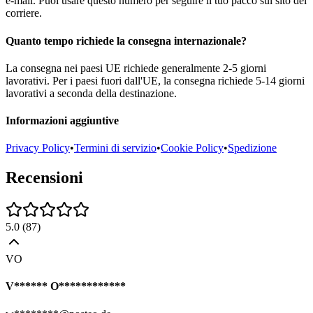
e-mail. Puoi usare questo numero per seguire il tuo pacco sul sito del
corriere.
Quanto tempo richiede la consegna internazionale?
La consegna nei paesi UE richiede generalmente 2-5 giorni
lavorativi. Per i paesi fuori dall'UE, la consegna richiede 5-14 giorni
lavorativi a seconda della destinazione.
Informazioni aggiuntive
Privacy Policy
•
Termini di servizio
•
Cookie Policy
•
Spedizione
Recensioni
5.0
(
87
)
VO
V****** O************