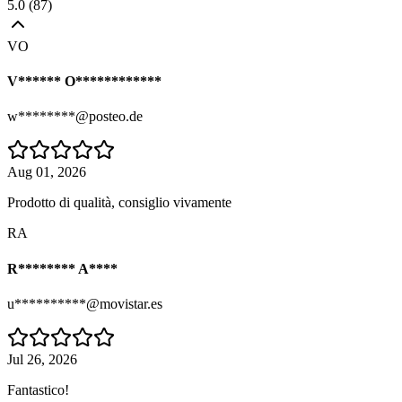
5.0
(
87
)
VO
V****** O************
w********@posteo.de
Aug 01, 2026
Prodotto di qualità, consiglio vivamente
RA
R******** A****
u**********@movistar.es
Jul 26, 2026
Fantastico!