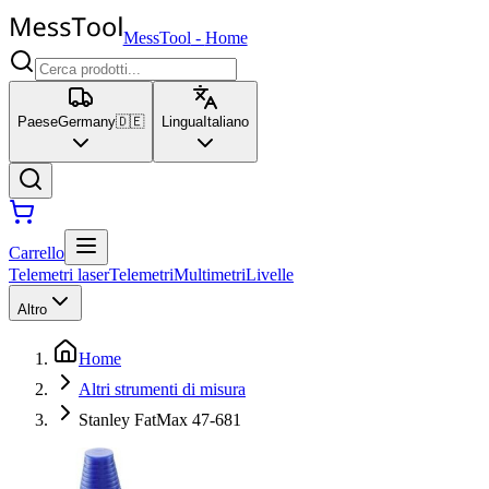
MessTool
-
Home
Paese
Germany
🇩🇪
Lingua
Italiano
Carrello
Telemetri laser
Telemetri
Multimetri
Livelle
Altro
Home
Altri strumenti di misura
Stanley FatMax 47-681