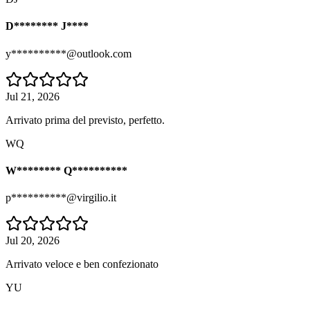
D******** J****
y**********@outlook.com
Jul 21, 2026
Arrivato prima del previsto, perfetto.
WQ
W******** Q**********
p**********@virgilio.it
Jul 20, 2026
Arrivato veloce e ben confezionato
YU