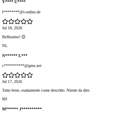
Y**** U****
l********@t-online.de
Jul 18, 2026
Bellissimo! 😊
NL
N****** L***
c**********@gmx.net
Jul 17, 2026
Tutto bene, esattamente come descritto. Niente da dire.
MJ
M****** J**********