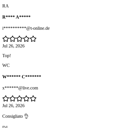
RA
R**** A*****
i**********@t-online.de
Jul 26, 2026
Top!
WC
W****** C*******
x******@live.com
Jul 26, 2026
Consigliato 👌
DJ