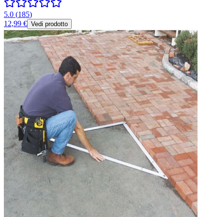
5.0
(
185
)
12,99 €
Vedi prodotto