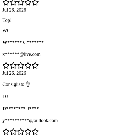
Jul 26, 2026
Top!
WC
W****** C*******
x******@live.com
Jul 26, 2026
Consigliato 👌
DJ
D******** J****
y**********@outlook.com