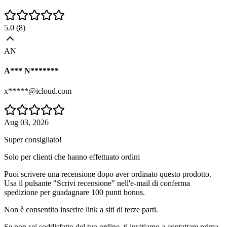
5.0
(
8
)
AN
A*** N*******
x*****@icloud.com
Aug 03, 2026
Super consigliato!
Solo per clienti che hanno effettuato ordini
Puoi scrivere una recensione dopo aver ordinato questo prodotto.
Usa il pulsante "Scrivi recensione" nell'e-mail di conferma
spedizione per guadagnare 100 punti bonus.
Non è consentito inserire link a siti di terze parti.
Se non sei soddisfatto del tuo ordine, ti invitiamo a contattare prima