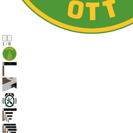
1
/
8