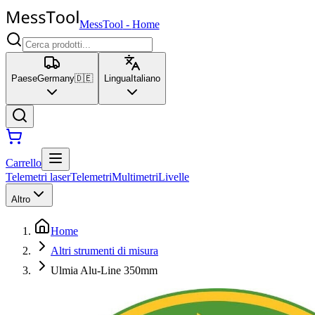
MessTool
-
Home
Paese
Germany
🇩🇪
Lingua
Italiano
Carrello
Telemetri laser
Telemetri
Multimetri
Livelle
Altro
Home
Altri strumenti di misura
Ulmia Alu-Line 350mm