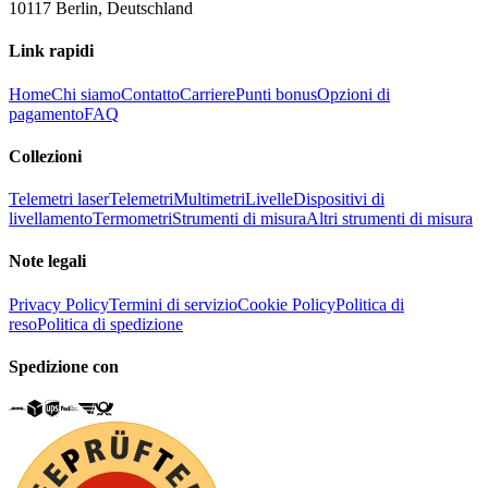
10117 Berlin, Deutschland
Link rapidi
Home
Chi siamo
Contatto
Carriere
Punti bonus
Opzioni di
pagamento
FAQ
Collezioni
Telemetri laser
Telemetri
Multimetri
Livelle
Dispositivi di
livellamento
Termometri
Strumenti di misura
Altri strumenti di misura
Note legali
Privacy Policy
Termini di servizio
Cookie Policy
Politica di
reso
Politica di spedizione
Spedizione con