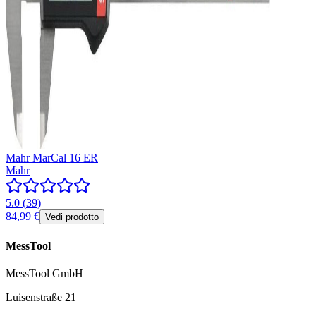
Mahr MarCal 16 ER
Mahr
5.0
(
39
)
84,99 €
Vedi prodotto
MessTool
MessTool GmbH
Luisenstraße 21