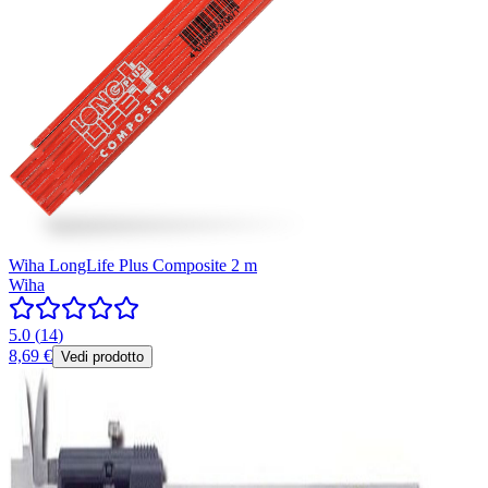
Wiha LongLife Plus Composite 2 m
Wiha
5.0
(
14
)
8,69 €
Vedi prodotto