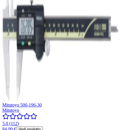
Mitutoyo 500-196-30
Mitutoyo
5.0
(
112
)
84,99 €
Vedi prodotto