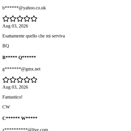
b******@yahoo.co.uk
Aug 03, 2026
Esattamente quello che mi serviva
BQ
B***** Q******
g*******@gmx.net
Aug 03, 2026
Fantastico!
CW
C****** W*****
z**********@live.com