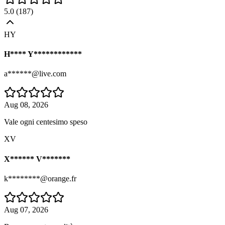
5.0
(
187
)
HY
H**** Y************
a******@live.com
Aug 08, 2026
Vale ogni centesimo speso
XV
X****** V*******
k********@orange.fr
Aug 07, 2026