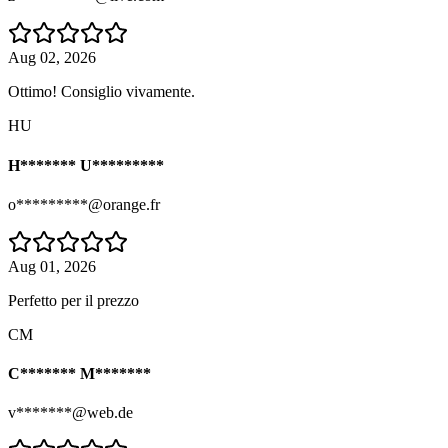
Aug 02, 2026
Ottimo! Consiglio vivamente.
HU
H******* U*********
o*********@orange.fr
Aug 01, 2026
Perfetto per il prezzo
CM
C******* M*******
v*******@web.de