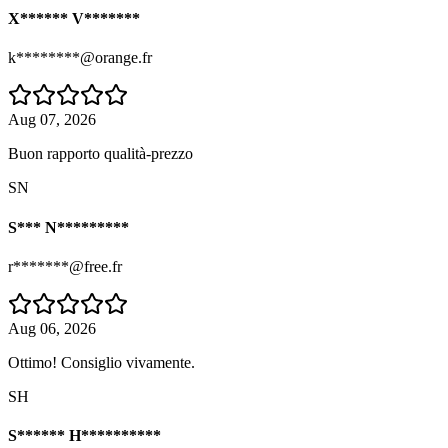
X****** V*******
k********@orange.fr
Aug 07, 2026
Buon rapporto qualità-prezzo
SN
S*** N*********
r*******@free.fr
Aug 06, 2026
Ottimo! Consiglio vivamente.
SH
S****** H**********