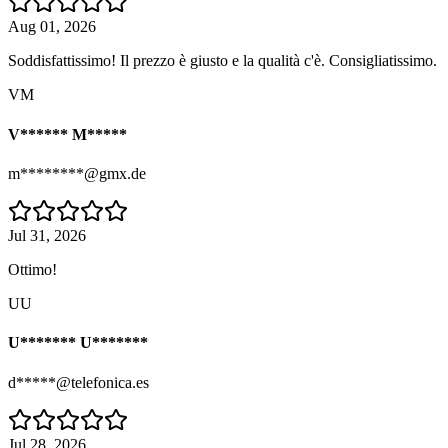
Aug 01, 2026
Soddisfattissimo! Il prezzo è giusto e la qualità c'è. Consigliatissimo.
VM
V****** M*****
m********@gmx.de
Jul 31, 2026
Ottimo!
UU
U******* U*******
d*****@telefonica.es
Jul 28, 2026