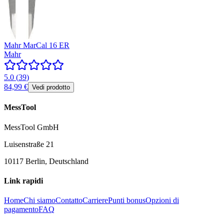
Mahr MarCal 16 ER
Mahr
5.0
(
39
)
84,99 €
Vedi prodotto
MessTool
MessTool GmbH
Luisenstraße 21
10117 Berlin, Deutschland
Link rapidi
Home
Chi siamo
Contatto
Carriere
Punti bonus
Opzioni di
pagamento
FAQ