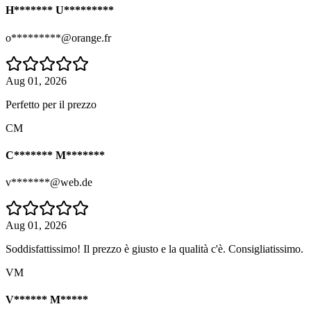
H******* U*********
o*********@orange.fr
Aug 01, 2026
Perfetto per il prezzo
CM
C******* M*******
v*******@web.de
Aug 01, 2026
Soddisfattissimo! Il prezzo è giusto e la qualità c'è. Consigliatissimo.
VM
V****** M*****