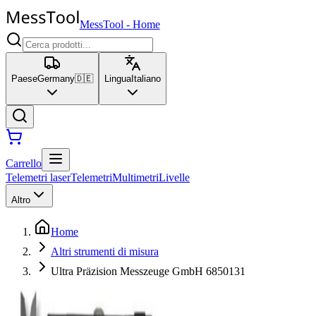
MessTool
-
Home
Paese
Germany
🇩🇪
Lingua
Italiano
Carrello
Telemetri laser
Telemetri
Multimetri
Livelle
Altro
Home
Altri strumenti di misura
Ultra Präzision Messzeuge GmbH 6850131