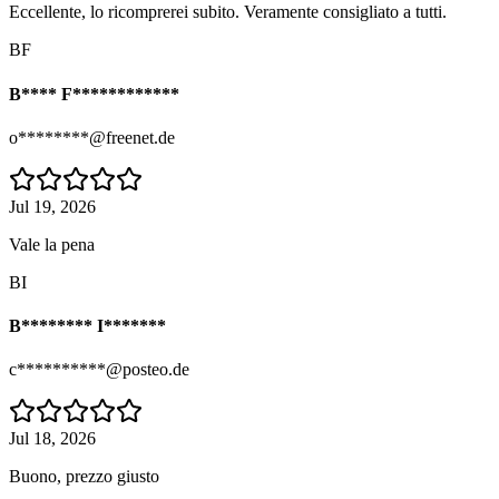
Eccellente, lo ricomprerei subito. Veramente consigliato a tutti.
BF
B**** F************
o********@freenet.de
Jul 19, 2026
Vale la pena
BI
B******** I*******
c**********@posteo.de
Jul 18, 2026
Buono, prezzo giusto