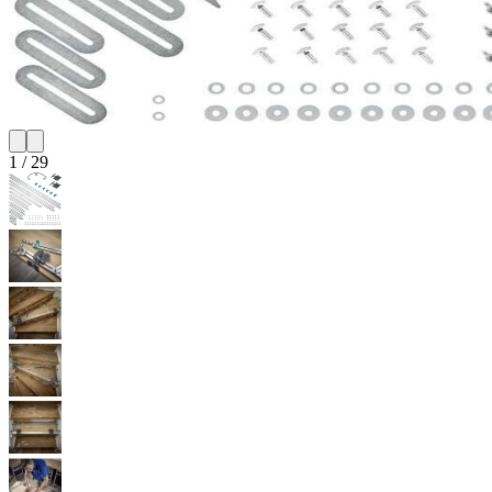
1
/
29