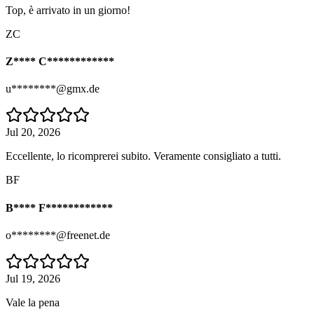
Top, è arrivato in un giorno!
ZC
Z**** C************
u********@gmx.de
Jul 20, 2026
Eccellente, lo ricomprerei subito. Veramente consigliato a tutti.
BF
B**** F************
o********@freenet.de
Jul 19, 2026
Vale la pena