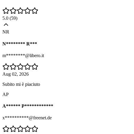
5.0
(
59
)
NR
N******** R***
m********@libero.it
Aug 02, 2026
Subito mi è piaciuto
AP
A****** P************
x**********@freenet.de