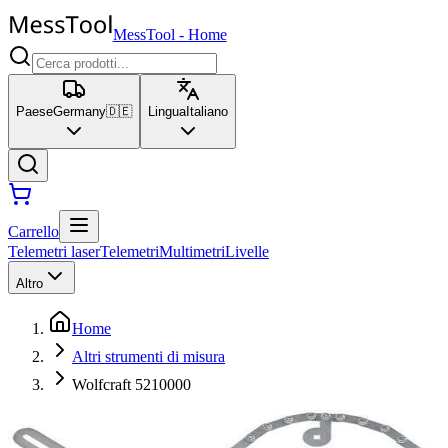
MessTool
-
Home
Paese
Germany
🇩🇪
Lingua
Italiano
Carrello
Telemetri laser
Telemetri
Multimetri
Livelle
Altro
Home
Altri strumenti di misura
Wolfcraft 5210000