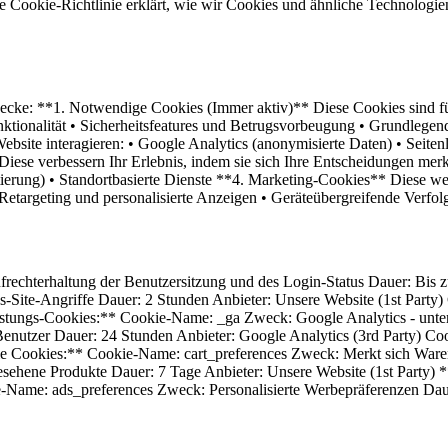
ese Cookie-Richtlinie erklärt, wie wir Cookies und ähnliche Technolo
cke: **1. Notwendige Cookies (Immer aktiv)** Diese Cookies sind für
tionalität • Sicherheitsfeatures und Betrugsvorbeugung • Grundlegen
ebsite interagieren: • Google Analytics (anonymisierte Daten) • Seit
 Diese verbessern Ihr Erlebnis, indem sie sich Ihre Entscheidungen me
tierung) • Standortbasierte Dienste **4. Marketing-Cookies** Diese w
Retargeting und personalisierte Anzeigen • Geräteübergreifende Verfol
hterhaltung der Benutzersitzung und des Login-Status Dauer: Bis zu
te-Angriffe Dauer: 2 Stunden Anbieter: Unsere Website (1st Party)
istungs-Cookies:** Cookie-Name: _ga Zweck: Google Analytics - unters
enutzer Dauer: 24 Stunden Anbieter: Google Analytics (3rd Party) Co
ale Cookies:** Cookie-Name: cart_preferences Zweck: Merkt sich Ware
esehene Produkte Dauer: 7 Tage Anbieter: Unsere Website (1st Party
-Name: ads_preferences Zweck: Personalisierte Werbepräferenzen Daue