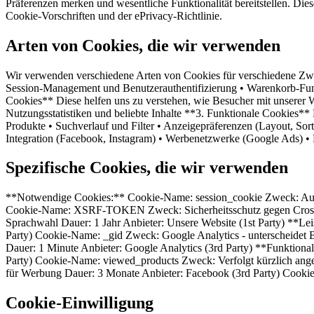
Präferenzen merken und wesentliche Funktionalität bereitstellen. Di
Cookie-Vorschriften und der ePrivacy-Richtlinie.
Arten von Cookies, die wir verwenden
Wir verwenden verschiedene Arten von Cookies für verschiedene Zwe
Session-Management und Benutzerauthentifizierung • Warenkorb-Funk
Cookies** Diese helfen uns zu verstehen, wie Besucher mit unserer W
Nutzungsstatistiken und beliebte Inhalte **3. Funktionale Cookies**
Produkte • Suchverlauf und Filter • Anzeigepräferenzen (Layout, Sor
Integration (Facebook, Instagram) • Werbenetzwerke (Google Ads) • 
Spezifische Cookies, die wir verwenden
**Notwendige Cookies:** Cookie-Name: session_cookie Zweck: Aufrec
Cookie-Name: XSRF-TOKEN Zweck: Sicherheitsschutz gegen Cross-Si
Sprachwahl Dauer: 1 Jahr Anbieter: Unsere Website (1st Party) **Le
Party) Cookie-Name: _gid Zweck: Google Analytics - unterscheidet B
Dauer: 1 Minute Anbieter: Google Analytics (3rd Party) **Funktion
Party) Cookie-Name: viewed_products Zweck: Verfolgt kürzlich ang
für Werbung Dauer: 3 Monate Anbieter: Facebook (3rd Party) Cookie
Cookie-Einwilligung