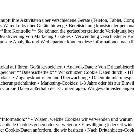
üpft Ihre Aktivitäten über verschiedene Geräte (Telefon, Tablet, Comp
s Warenkorbs über Geräte hinweg • Bereitstellung konsistenter persona
 **Ihre Kontrolle:** Sie können die geräteübergreifende Verfolgung 
Deaktivierung von Marketing-Cookies • Verwendung verschiedener Brow
 unsere Analytik- und Werbepartner können diese Informationen nach i
l auf Ihrem Gerät gespeichert • Analytik-Daten: Von Drittanbieterdi
espeichert **Datensicherheit:** Wir schützen Cookie-Daten durch: • 
Updates • Zugangskontrollen und Überwachung • Datenminimierungspra
eicherungsrichtlinien • Marketing-Cookies: 1-3 Jahre oder bis zur Ei
n Cookie-Daten außerhalb der EU übertragen. Wir gewährleisten angeme
Information:** • Wissen, welche Cookies wir verwenden und warum • 
essentielle Cookies geben oder verweigern • Einwilligung jederzeit wi
 Cookie-Daten anfordern, die wir besitzen • Nach Drittanbieter-Cooki