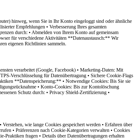
uter) hinweg, wenn Sie in Ihr Konto eingeloggt sind oder ähnliche
lisierter Empfehlungen • Verbesserung Ihres gesamten
begrenzen durch: • Abmelden von Ihrem Konto auf gemeinsam
ser für verschiedene Aktivitäten **Datenaustausch:** Wir
hren eigenen Richtlinien sammeln.
ensten verarbeitet (Google, Facebook) • Marketing-Daten: Mit
HTTPS-Verschlüsselung für Datenübertragung • Sichere Cookie-Flags
ktiken **Datenspeicherung:** • Notwendige Cookies: Bis Sie sie
nwilligungsrücknahme • Konto-Cookies: Bis zur Kontolöschung
ssenen Schutz durch: • Privacy Shield-Zertifizierung •
Verstehen, wie lange Cookies gespeichert werden • Erfahren über
derrufen • Präferenzen nach Cookie-Kategorien verwalten • Cookies
e-Praktiken fragen • Details über Datenübertragungen erhalten