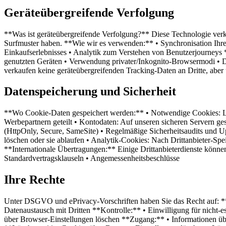
Geräteübergreifende Verfolgung
**Was ist geräteübergreifende Verfolgung?** Diese Technologie verkn
Surfmuster haben. **Wie wir es verwenden:** • Synchronisation Ihre
Einkaufserlebnisses • Analytik zum Verstehen von Benutzerjourneys
genutzten Geräten • Verwendung privater/Inkognito-Browsermodi • 
verkaufen keine geräteübergreifenden Tracking-Daten an Dritte, aber
Datenspeicherung und Sicherheit
**Wo Cookie-Daten gespeichert werden:** • Notwendige Cookies: Loka
Werbepartnern geteilt • Kontodaten: Auf unseren sicheren Servern g
(HttpOnly, Secure, SameSite) • Regelmäßige Sicherheitsaudits und 
löschen oder sie ablaufen • Analytik-Cookies: Nach Drittanbieter-Sp
**Internationale Übertragungen:** Einige Drittanbieterdienste könne
Standardvertragsklauseln • Angemessenheitsbeschlüsse
Ihre Rechte
Unter DSGVO und ePrivacy-Vorschriften haben Sie das Recht auf: **
Datenaustausch mit Dritten **Kontrolle:** • Einwilligung für nicht-
über Browser-Einstellungen löschen **Zugang:** • Informationen über