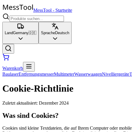
MessTool
-
Startseite
Land
Germany
🇩🇪
Sprache
Deutsch
Warenkorb
Baulaser
Entfernungsmesser
Multimeter
Wasserwaagen
Nivelliergeräte
T
Cookie-Richtlinie
Zuletzt aktualisiert
:
Dezember 2024
Was sind Cookies?
Cookies sind kleine Textdateien, die auf Ihrem Computer oder mobilen