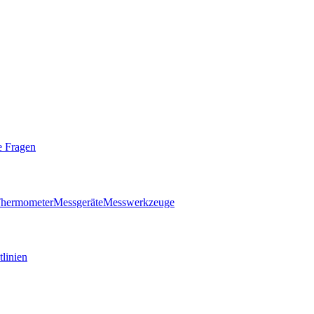
e Fragen
hermometer
Messgeräte
Messwerkzeuge
tlinien