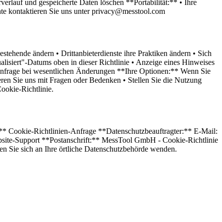
lauf und gespeicherte Daten löschen **Portabilität:** • Ihre
hte kontaktieren Sie uns unter privacy@messtool.com
stehende ändern • Drittanbieterdienste ihre Praktiken ändern • Sich
alisiert"-Datums oben in dieser Richtlinie • Anzeige eines Hinweises
gsanfrage bei wesentlichen Änderungen **Ihre Optionen:** Wenn Sie
ieren Sie uns mit Fragen oder Bedenken • Stellen Sie die Nutzung
ookie-Richtlinie.
** Cookie-Richtlinien-Anfrage **Datenschutzbeauftragter:** E-Mail:
te-Support **Postanschrift:** MessTool GmbH - Cookie-Richtlinie
n Sie sich an Ihre örtliche Datenschutzbehörde wenden.