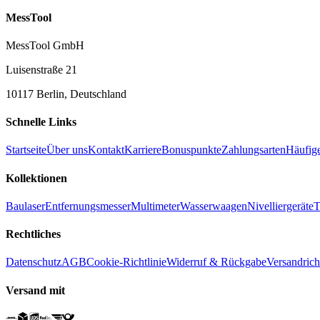
MessTool
MessTool GmbH
Luisenstraße 21
10117 Berlin, Deutschland
Schnelle Links
Startseite
Über uns
Kontakt
Karriere
Bonuspunkte
Zahlungsarten
Häufig
Kollektionen
Baulaser
Entfernungsmesser
Multimeter
Wasserwaagen
Nivelliergeräte
T
Rechtliches
Datenschutz
AGB
Cookie-Richtlinie
Widerruf & Rückgabe
Versandrich
Versand mit