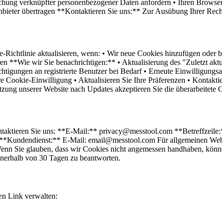
ung verknüpfter personenbezogener Daten anfordern • Ihren Browserver
anbieter übertragen **Kontaktieren Sie uns:** Zur Ausübung Ihrer Rec
-Richtlinie aktualisieren, wenn: • Wir neue Cookies hinzufügen oder be
n **Wie wir Sie benachrichtigen:** • Aktualisierung des "Zuletzt aktu
htigungen an registrierte Benutzer bei Bedarf • Erneute Einwilligun
hre Cookie-Einwilligung • Aktualisieren Sie Ihre Präferenzen • Kontakt
zung unserer Website nach Updates akzeptieren Sie die überarbeitete C
taktieren Sie uns: **E-Mail:** privacy@messtool.com **Betreffzeile:
Kundendienst:** E-Mail: email@messtool.com Für allgemeinen Websi
enn Sie glauben, dass wir Cookies nicht angemessen handhaben, könne
nnerhalb von 30 Tagen zu beantworten.
en Link verwalten: