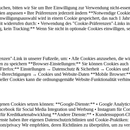
hen, bitten wir Sie um Ihre Einwilligung zur Verwendung nicht-essenti
ien anpassen • Ihre Präferenzen jederzeit ändern **Notwendige Cookies
nwilligungsauswahl wird in einem Cookie gespeichert, das nach 1 Jahr 
eit widerrufen durch: • Verwendung des "Cookie-Präferenzen"-Links in
in Tracking:** Wenn Sie nicht in optionale Cookies einwilligen, setz
nzen"-Link in unserer Fußzeile, um: • Alle Cookies anzusehen, die wir
enzen zu speichern **Browser-Einstellungen:** Sie können Cookies auc
*Firefox:** Einstellungen → Datenschutz & Sicherheit → Cookies und
-Berechtigungen → Cookies und Website-Daten **Mobile Browser:** Ü
ller Cookies kann die ordnungsgemäße Website-Funktionalität verhin
e eigenen Cookies setzen können: **Google-Dienste:** • Google Analyt
acebook für Social Media Integration und Werbung • Instagram für Cont
e für Kreditkartenabwicklung **Andere Dienste:** • Kundensupport-Ch
ste haben ihre eigenen Datenschutzrichtlinien und Cookie-Praktiken: •
om/privacy Wir empfehlen, deren Richtlinien zu überprüfen, um zu ver