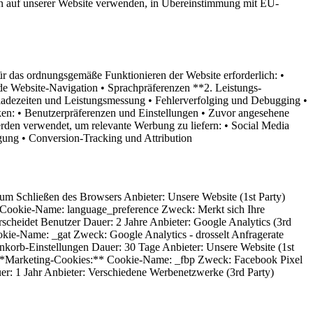
gien auf unserer Website verwenden, in Übereinstimmung mit EU-
 das ordnungsgemäße Funktionieren der Website erforderlich: •
de Website-Navigation • Sprachpräferenzen **2. Leistungs-
enladezeiten und Leistungsmessung • Fehlerverfolging und Debugging •
rken: • Benutzerpräferenzen und Einstellungen • Zuvor angesehene
erden verwendet, um relevante Werbung zu liefern: • Social Media
gung • Conversion-Tracking und Attribution
m Schließen des Browsers Anbieter: Unsere Website (1st Party)
 Cookie-Name: language_preference Zweck: Merkt sich Ihre
cheidet Benutzer Dauer: 2 Jahre Anbieter: Google Analytics (3rd
okie-Name: _gat Zweck: Google Analytics - drosselt Anfragerate
nkorb-Einstellungen Dauer: 30 Tage Anbieter: Unsere Website (1st
) **Marketing-Cookies:** Cookie-Name: _fbp Zweck: Facebook Pixel
r: 1 Jahr Anbieter: Verschiedene Werbenetzwerke (3rd Party)