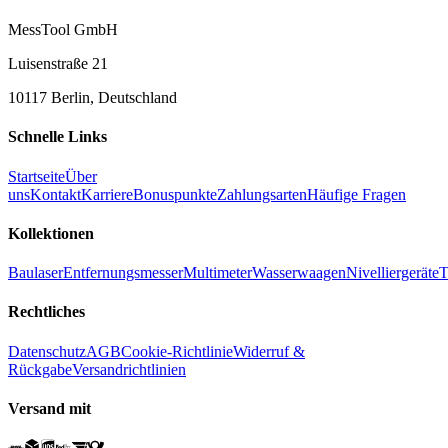
MessTool GmbH
Luisenstraße 21
10117 Berlin, Deutschland
Schnelle Links
Startseite
Über
uns
Kontakt
Karriere
Bonuspunkte
Zahlungsarten
Häufige Fragen
Kollektionen
Baulaser
Entfernungsmesser
Multimeter
Wasserwaagen
Nivelliergeräte
T
Rechtliches
Datenschutz
AGB
Cookie-Richtlinie
Widerruf &
Rückgabe
Versandrichtlinien
Versand mit