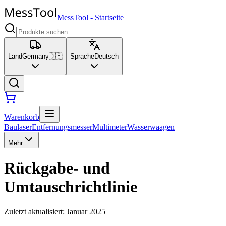
MessTool
-
Startseite
Land
Germany
🇩🇪
Sprache
Deutsch
Warenkorb
Baulaser
Entfernungsmesser
Multimeter
Wasserwaagen
Mehr
Rückgabe- und
Umtauschrichtlinie
Zuletzt aktualisiert
:
Januar 2025