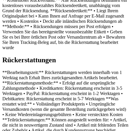
**Kostenloser Rückversand:** Alle Rücksendungen beinhalten ein
kostenloses vorausbezahltes Rücksendeetikett, unabhängig vom
Grund der Rücksendung. **Rücksendeetikett:** • Liegt Ihrem
Originalpaket bei • Kann Ihnen auf Anfrage per E-Mail zugesandt
werden • Kostenlos • Deckt alle inländischen Rücksendungen ab
**Methode:** • Rücksendungen müssen per Post erfolgen •
Verwenden Sie das bereitgestellte vorausbezahlte Etikett • Geben
Sie es bei Ihrer örtlichen Post oder Versandzentrum ab • Bewahren
Sie Ihren Tracking-Beleg auf, bis die Rückerstattung bearbeitet
wurde
Rückerstattungen
**Bearbeitungszeit:** Rückerstattungen werden innerhalb von 1
Werktag nach Erhalt Ihres zurückgesandten Artikels bearbeitet.
**Rückerstattungsmethode:** • Erfolgt auf die ursprüngliche
Zahlungsmethode • Kreditkarten: Rückerstattung erscheint in 3-5
Werktagen • PayPal: Rückerstattung erscheint in 1-2 Werktagen •
Debitkarten: Rückerstattung erscheint in 5-7 Werktagen **Was
erstattet wird:** • Vollständiger Produktpreis • Ursprüngliche
Versandkosten (wenn die gesamte Bestellung zurückgegeben wird)
• Keine Wiedereinlagerungsgebühren • Keine versteckten Kosten
**Teilrückerstattungen:** Können ausgestellt werden für: • Artikel,
die nicht in neuwertigem Zustand sind • Artikel mit fehlenden Teilen
oder Zubehör • Artikel, die durch Kundennutzung beschädigt