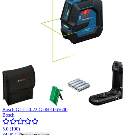
Bosch GLL 20-22 G 0601065600
Bosch
5.0
(
190
)
84,99 €
Produkt ansehen