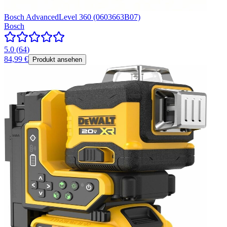
Bosch AdvancedLevel 360 (0603663B07)
Bosch
5.0
(
64
)
84,99 €
Produkt ansehen