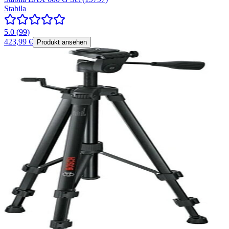
Stabila
5.0
(
99
)
423,99 €
Produkt ansehen