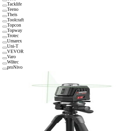
Tacklife
Teeno
Theis
Toolcraft
Topcon
Topway
Trotec
Umarex
Uni-T
VEVOR
Varo
Wiltec
proNivo