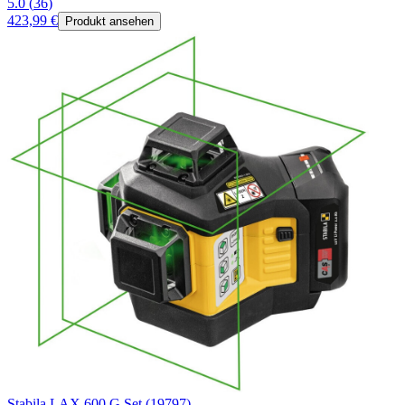
5.0
(
36
)
423,99 €
Produkt ansehen
Stabila LAX 600 G Set (19797)