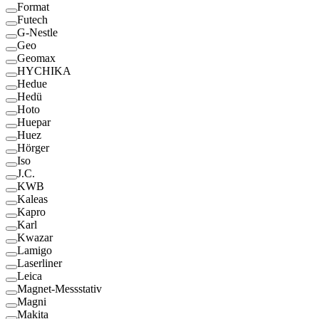
Format
Futech
G-Nestle
Geo
Geomax
HYCHIKA
Hedue
Hedü
Hoto
Huepar
Huez
Hörger
Iso
J.C.
KWB
Kaleas
Kapro
Karl
Kwazar
Lamigo
Laserliner
Leica
Magnet-Messstativ
Magni
Makita