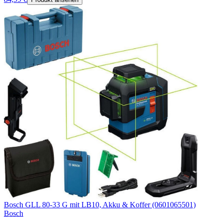
Bosch GLL 80-33 G mit LB10, Akku & Koffer (0601065501)
Bosch