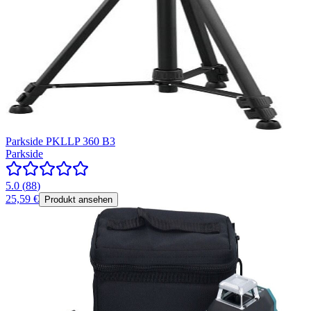
Parkside PKLLP 360 B3
Parkside
5.0
(
88
)
25,59 €
Produkt ansehen