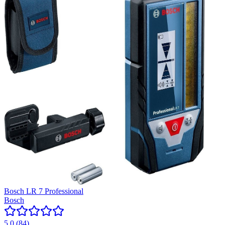
Bosch LR 7 Professional
Bosch
5.0
(
84
)