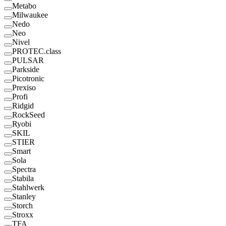
Metabo
Milwaukee
Nedo
Neo
Nivel
PROTEC.class
PULSAR
Parkside
Picotronic
Prexiso
Profi
Ridgid
RockSeed
Ryobi
SKIL
STIER
Smart
Sola
Spectra
Stabila
Stahlwerk
Stanley
Storch
Stroxx
TFA