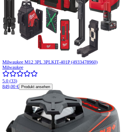
Milwaukee M12 3PL 3PLKIT-401P (4933478960)
Milwaukee
5.0
(
33
)
849,00 €
Produkt ansehen