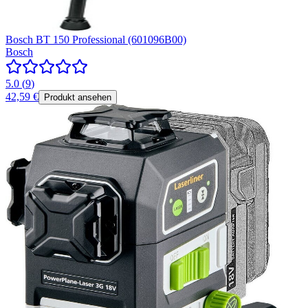
Bosch BT 150 Professional (601096B00)
Bosch
5.0
(
9
)
42,59 €
Produkt ansehen