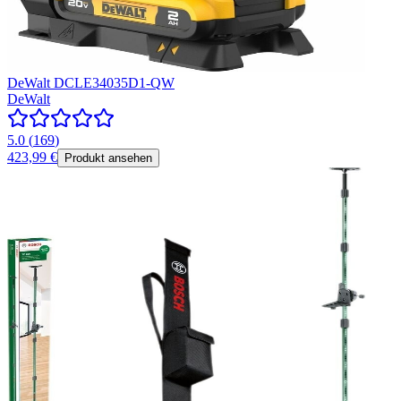
DeWalt DCLE34035D1-QW
DeWalt
5.0
(
169
)
423,99 €
Produkt ansehen