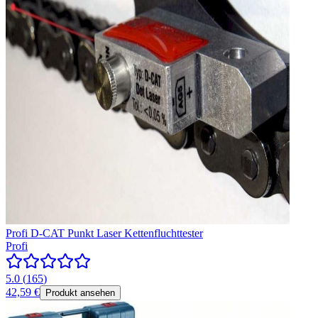
Profi D-CAT Punkt Laser Kettenfluchttester
Profi
5.0
(
165
)
42,59 €
Produkt ansehen