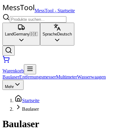
MessTool
-
Startseite
Land
Germany
🇩🇪
Sprache
Deutsch
Warenkorb
Baulaser
Entfernungsmesser
Multimeter
Wasserwaagen
Mehr
Startseite
Baulaser
Baulaser