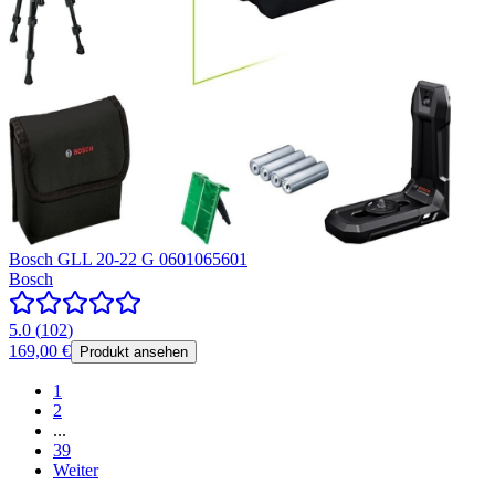
Bosch GLL 20-22 G 0601065601
Bosch
5.0
(
102
)
169,00 €
Produkt ansehen
1
2
...
39
Weiter